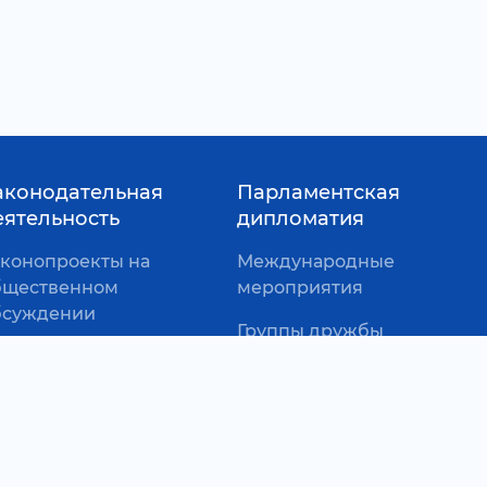
аконодательная
Парламентская
еятельность
дипломатия
аконопроекты на
Международные
бщественном
мероприятия
бсуждении
Группы дружбы
ивое обсуждение
оектов (Краудсорсинг)
астие депутатов в
ринятии законопроектов