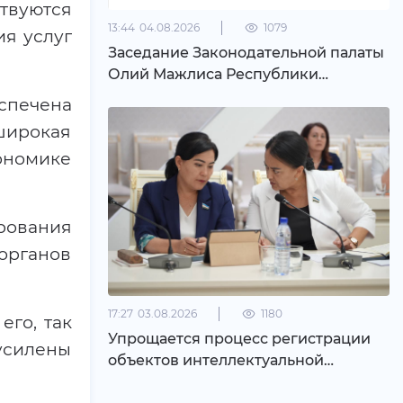
ствуются
13:44
04.08.2026
1079
я услуг
Заседание Законодательной палаты
Олий Мажлиса Республики
Узбекистан состоявшийся 4 августа
спечена
2026 года
широкая
кономике
рования
органов
17:27
03.08.2026
1180
его, так
Упрощается процесс регистрации
усилены
объектов интеллектуальной
собственности