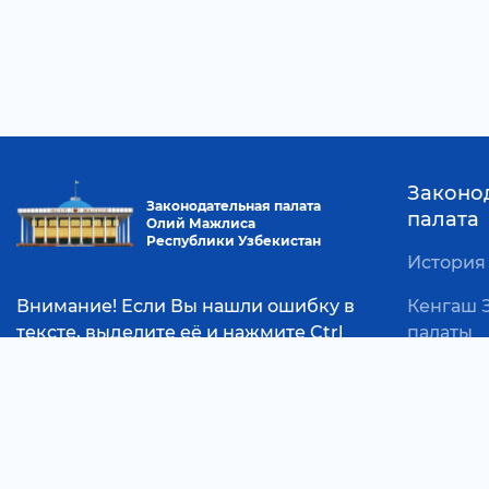
Законо
Законодательная палата
палата
Олий Мажлиса
Республики Узбекистан
История
Внимание! Если Вы нашли ошибку в
Кенгаш 
тексте, выделите её и нажмите Ctrl
палаты
+Enter для уведомления
Руковод
администрации
Законод
Социальные сети:
Фракци