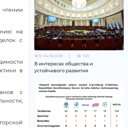
 чтении
анию на
делок с
18:10
04.08.2026
1120
одимости
В интересах общества и
ктики в
устойчивого развития
ганов с
ьности,
торской