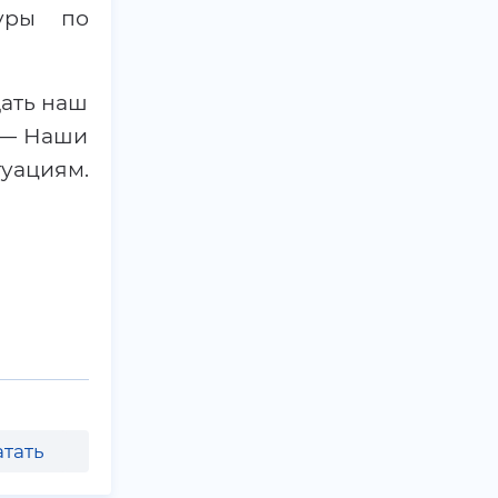
туры по
дать наш
. — Наши
уациям.
тать