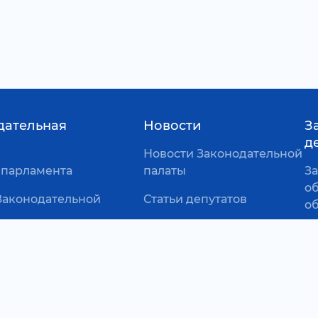
дательная
Новости
З
д
Новости Законодательной
 парламента
палаты
З
о
Законодательной
Статьи депутатов
о
Мнения
Ж
ство
пр
Подкасты
ательной палаты
Уч
Другие виды
и
п
деятельности