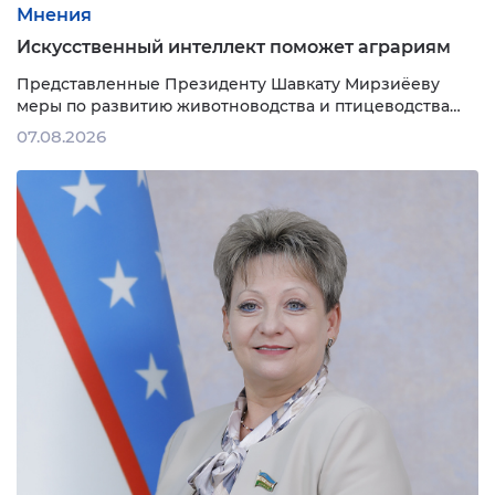
Мнения
Искусственный интеллект поможет аграриям
Представленные Президенту Шавкату Мирзиёеву
меры по развитию животноводства и птицеводства
служат дальнейшему укреплению продовольственной
07.08.2026
безопасности страны, насыщению внутреннего рынка
качественной отечественной продукцией и
повышению экспортного потенциала
агропромышленного комплекса. Увеличение
поголовья скота без создания устойчивой кормовой
базы приводит к росту себестоимости …