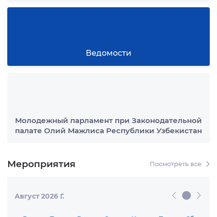
03.08.2026
Масштабы зримых свершений
31.07.2026
Высокий потенциал сотрудничества
30.07.2026
Особая культура единства
28.07.2026
От роста экономики к росту
благосостояния