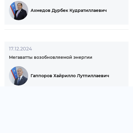
04.01.2025
Инвестиции — катализатор успеха
Мамутов Равшан Аминаддинович