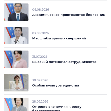
Государственный визит главы нашего государства в
Кыргызскую Республику задал новый вектор развития
двусторонних отношений и закрепил основу для
05.08.2026
более глубокого сотрудничества в таких важных
сферах, как региональная безопасность и устойчивое
развитие. Результатом насыщенной программы и
плодотворных переговоров стало подписание
договоров, …