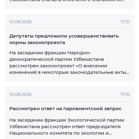
Ведомости
Молодежный парламент при Законодательной
палате Олий Мажлиса Республики Узбекистан
Мероприятия
Посмотреть все
Август 2026 Г.
Вс
Пн
Вт
Ср
Чт
Пт
Сб
26
27
28
29
30
31
1
2
3
4
5
6
7
8