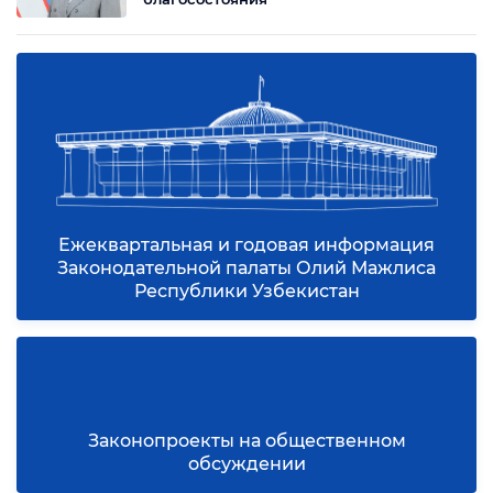
Мнения
На десятилетия вперед
Государственный визит Президента Шавката
Мирзиёева в Кыргызстан стал историческим рубежом
в двусторонних отношениях. Они переходят от
04.08.2026
добрососедства к полноценному союзничеству,
которое имеет под собой твердую экономическую и
гуманитарную основу. Особого внимания заслуживает
признание международного авторитета Кыргызстана.
04.08.2026
Избрание Кыргызской Республики непостоянным …
Мировое признание инициативы,
выдвинутой в интересах человека
04.08.2026
Академическое пространство без границ