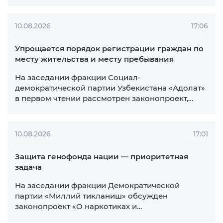
9
10
11
12
13
14
15
16
17
18
19
20
21
22
23
24
25
26
27
28
29
30
31
1
2
3
4
5
10.08.2026
17:47
Совершенствуется законодательство в сфере
миграции
На заседании фракции Движения
предпринимателей и деловых людей —
Либерально-демократической партии
Узбекистана сначала отмечено о значимости
представленной Президенту презентации по
мерам развития отраслей животноводства и
птицеводства, увеличению производства
10.08.2026
17:31
мясной и молочной продукции, а также