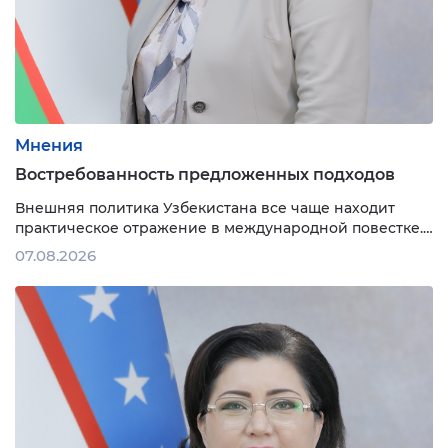
Мнения
Востребованность предложенных подходов
Внешняя политика Узбеки­стана все чаще находит
практическое отражение в международной повестке.
Одним из примеров этого стало принятие
07.08.2026
Генеральной Ассамблеей Организации
Объединенных Наций резолюции «Усиление роли
парламентов в ускорении социального развития»,
инициированной Ташкентом. Инициатива была
впервые озвучена Президентом Шавкатом
Мирзиёевым в …