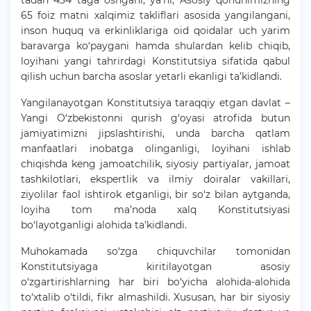
tadan 434 taga oshgani, ya’ni, Asosiy qonunimizning
65 foiz matni xalqimiz takliflari asosida yangilangani,
inson huquq va erkinliklariga oid qoidalar uch yarim
baravarga ko‘paygani hamda shulardan kelib chiqib,
loyihani yangi tahrirdagi Konstitutsiya sifatida qabul
qilish uchun barcha asoslar yetarli ekanligi ta’kidlandi.
Yangilanayotgan Konstitutsiya taraqqiy etgan davlat –
Yangi O‘zbekistonni qurish g‘oyasi atrofida butun
jamiyatimizni jipslashtirishi, unda barcha qatlam
manfaatlari inobatga olinganligi, loyihani ishlab
chiqishda keng jamoatchilik, siyosiy partiyalar, jamoat
tashkilotlari, ekspertlik va ilmiy doiralar vakillari,
ziyolilar faol ishtirok etganligi, bir so‘z bilan aytganda,
loyiha tom ma’noda xalq Konstitutsiyasi
bo‘layotganligi alohida ta’kidlandi.
Muhokamada so‘zga chiquvchilar tomonidan
Konstitutsiyaga kiritilayotgan asosiy
o‘zgartirishlarning har biri bo‘yicha alohida-alohida
to‘xtalib o‘tildi, fikr almashildi. Xususan, har bir siyosiy