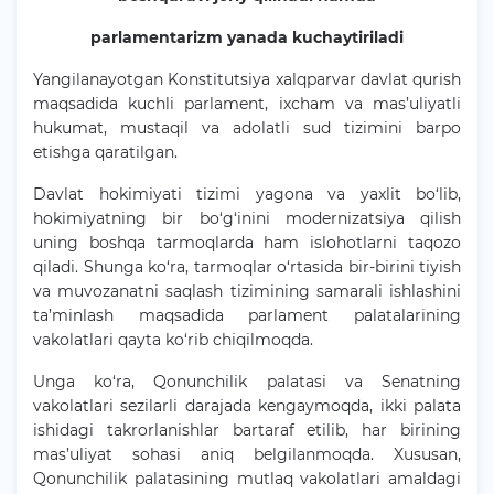
parlamentarizm yanada kuchaytiriladi
Yangilanayotgan Konstitutsiya xalqparvar davlat qurish
maqsadida kuchli parlament, ixcham va mas’uliyatli
hukumat, mustaqil va adolatli sud tizimini barpo
etishga qaratilgan.
Davlat hokimiyati tizimi yagona va yaxlit bo‘lib,
hokimiyatning bir bo‘g‘inini modernizatsiya qilish
uning boshqa tarmoqlarda ham islohotlarni taqozo
qiladi. Shunga ko‘ra, tarmoqlar o‘rtasida bir-birini tiyish
va muvozanatni saqlash tizimining samarali ishlashini
ta’minlash maqsadida parlament palatalarining
vakolatlari qayta ko‘rib chiqilmoqda.
Unga ko‘ra, Qonunchilik palatasi va Senatning
vakolatlari sezilarli darajada kengaymoqda, ikki palata
ishidagi takrorlanishlar bartaraf etilib, har birining
mas’uliyat sohasi aniq belgilanmoqda. Xususan,
Qonunchilik palatasining mutlaq vakolatlari amaldagi