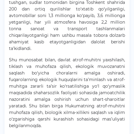
tushgan, sudlar tomonidan birgina Toshkent shahrida
200 dan ortiq qurilishlar to‘xtatib qo‘yilganligi,
avtomobillar soni 1,3 millionga ko‘payib, 3,6 millionga
yetganligi, har yili atmosfera havosiga 2,2 million
tonna sanoat va transport tashlanmalari
chiqarilayotganligi ham ushbu masala tobora dolzarb
ahamiyat kasb etayotganligidan dalolat berishi
ta’kidlandi.
Shu munosabat bilan, davlat atrof-muhitni yaxshilash,
tiklash va muhofaza qilish, ekologik muvozanatni
saqlash bo‘yicha choralarni amalga oshiradi,
fuqarolarning ekologik huquqlarini ta’minlash va atrof-
muhitga zararli ta’sir ko‘rsatilishiga yo‘l qo‘ymaslik
maqsadida shaharsozlik faoliyati sohasida jamoatchilik
nazoratini amalga oshirish uchun shart-sharoitlar
yaratadi. Shu bilan birga Hukumatning atrof-muhitni
muhofaza qilish, biologik xilma-xillikni saqlash va iqlim
o‘zgarishiga qarshi kurashish sohasidagi mas’uliyati
belgilanmoqda.