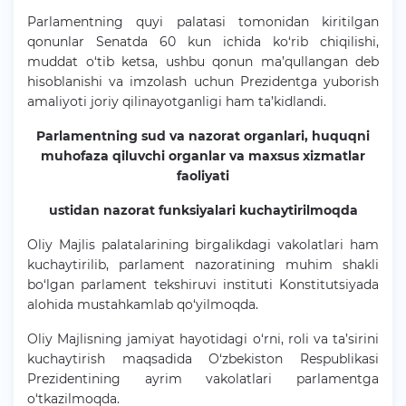
Parlamentning quyi palatasi tomonidan kiritilgan
qonunlar Senatda 60 kun ichida ko‘rib chiqilishi,
muddat o‘tib ketsa, ushbu qonun ma’qullangan deb
hisoblanishi va imzolash uchun Prezidentga yuborish
amaliyoti joriy qilinayotganligi ham ta’kidlandi.
Parlamentning sud va nazorat organlari, huquqni
muhofaza qiluvchi organlar va maxsus xizmatlar
faoliyati
ustidan nazorat funksiyalari kuchaytirilmoqda
Oliy Majlis palatalarining birgalikdagi vakolatlari ham
kuchaytirilib, parlament nazoratining muhim shakli
bo‘lgan parlament tekshiruvi instituti Konstitutsiyada
alohida mustahkamlab qo‘yilmoqda.
Oliy Majlisning jamiyat hayotidagi o‘rni, roli va ta’sirini
kuchaytirish maqsadida O‘zbekiston Respublikasi
Prezidentining ayrim vakolatlari parlamentga
o‘tkazilmoqda.