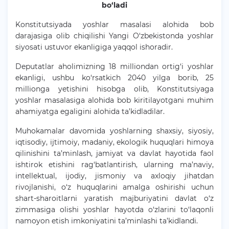
bo‘ladi
Konstitutsiyada yoshlar masalasi alohida bob
darajasiga olib chiqilishi Yangi O‘zbekistonda yoshlar
siyosati ustuvor ekanligiga yaqqol ishoradir.
Deputatlar aholimizning 18 milliondan ortig‘i yoshlar
ekanligi, ushbu ko‘rsatkich 2040 yilga borib, 25
millionga yetishini hisobga olib, Konstitutsiyaga
yoshlar masalasiga alohida bob kiritilayotgani muhim
ahamiyatga egaligini alohida ta’kidladilar.
Muhokamalar davomida yoshlarning shaxsiy, siyosiy,
iqtisodiy, ijtimoiy, madaniy, ekologik huquqlari himoya
qilinishini ta’minlash, jamiyat va davlat hayotida faol
ishtirok etishini rag‘batlantirish, ularning ma’naviy,
intellektual, ijodiy, jismoniy va axloqiy jihatdan
rivojlanishi, o‘z huquqlarini amalga oshirishi uchun
shart-sharoitlarni yaratish majburiyatini davlat o‘z
zimmasiga olishi yoshlar hayotda o‘zlarini to‘laqonli
namoyon etish imkoniyatini ta’minlashi ta’kidlandi.