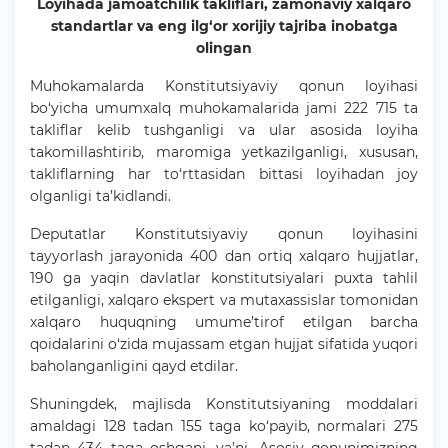
Loyihada jamoatchilik takliflari, zamonaviy xalqaro
standartlar va eng ilg‘or xorijiy tajriba inobatga
olingan
Muhokamalarda Konstitutsiyaviy qonun loyihasi
bo‘yicha umumxalq muhokamalarida jami 222 715 ta
takliflar kelib tushganligi va ular asosida loyiha
takomillashtirib, maromiga yetkazilganligi, xususan,
takliflarning har to‘rttasidan bittasi loyihadan joy
olganligi ta’kidlandi.
Deputatlar Konstitutsiyaviy qonun loyihasini
tayyorlash jarayonida 400 dan ortiq xalqaro hujjatlar,
190 ga yaqin davlatlar konstitutsiyalari puxta tahlil
etilganligi, xalqaro ekspert va mutaxassislar tomonidan
xalqaro huquqning umume’tirof etilgan barcha
qoidalarini o‘zida mujassam etgan hujjat sifatida yuqori
baholanganligini qayd etdilar.
Shuningdek, majlisda Konstitutsiyaning moddalari
amaldagi 128 tadan 155 taga ko‘payib, normalari 275