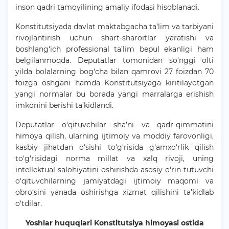
inson qadri tamoyilining amaliy ifodasi hisoblanadi.
Konstitutsiyada davlat maktabgacha ta’lim va tarbiyani
rivojlantirish uchun shart-sharoitlar yaratishi va
boshlang‘ich professional ta’lim bepul ekanligi ham
belgilanmoqda. Deputatlar tomonidan so‘nggi olti
yilda bolalarning bog‘cha bilan qamrovi 27 foizdan 70
foizga oshgani hamda Konstitutsiyaga kiritilayotgan
yangi normalar bu borada yangi marralarga erishish
imkonini berishi ta’kidlandi.
Deputatlar o‘qituvchilar sha’ni va qadr-qimmatini
himoya qilish, ularning ijtimoiy va moddiy farovonligi,
kasbiy jihatdan o‘sishi to‘g‘risida g‘amxo‘rlik qilish
to‘g‘risidagi norma millat va xalq rivoji, uning
intellektual salohiyatini oshirishda asosiy o‘rin tutuvchi
o‘qituvchilarning jamiyatdagi ijtimoiy maqomi va
obro‘sini yanada oshirishga xizmat qilishini ta’kidlab
o‘tdilar.
Yoshlar huquqlari Konstitutsiya himoyasi ostida