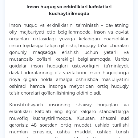
Inson huquq va erkinliklari kafolatlari
kuchaytirilmoqda
Inson huquq va erkinliklarini ta’minlash – davlatning
oliy majburiyati etib belgilanmoqda. Inson va davlat
organlari o‘rtasidagi yuzaga keladigan noaniqliklar
inson foydasiga talqin qilinishi, huquqiy ta’sir choralari
qonuniy maqsadga erishish uchun yetarli va
mutanosib bo‘lishi kerakligi belgilanmoqda. Ushbu
qoidalar inson huquqlari ustuvorligini ta’minlaydi,
davlat idoralarining o‘z vazifalarini inson huquqlariga
rioya qilgan holda amalga oshirishda mas’uliyatini
oshiradi hamda insonga me’yoridan ortiq huquqiy
ta’sir choralari qo‘llanilishining oldini oladi.
Konstitutsiyada insonning shaxsiy huquqlari va
erkinliklari kafolati eng ilg‘or xalqaro standartlarga
muvofiq kuchaytirilmoqda. Xususan, shaxsni sud
qarorisiz 48 soatdan ortiq muddat ushlab turilishi
mumkin emasligi, ushbu muddat ushlab turish