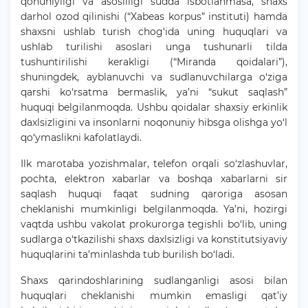
qonuniyligi va asosliligi sudda isbotlanmasa, shaxs
darhol ozod qilinishi (“Xabeas korpus” instituti) hamda
shaxsni ushlab turish chog‘ida uning huquqlari va
ushlab turilishi asoslari unga tushunarli tilda
tushuntirilishi kerakligi (“Miranda qoidalari”),
shuningdek, ayblanuvchi va sudlanuvchilarga o‘ziga
qarshi ko‘rsatma bermaslik, ya’ni “sukut saqlash”
huquqi belgilanmoqda. Ushbu qoidalar shaxsiy erkinlik
daxlsizligini va insonlarni noqonuniy hibsga olishga yo‘l
qo‘ymaslikni kafolatlaydi.
Ilk marotaba yozishmalar, telefon orqali so‘zlashuvlar,
pochta, elektron xabarlar va boshqa xabarlarni sir
saqlash huquqi faqat sudning qaroriga asosan
cheklanishi mumkinligi belgilanmoqda. Ya’ni, hozirgi
vaqtda ushbu vakolat prokurorga tegishli bo‘lib, uning
sudlarga o‘tkazilishi shaxs daxlsizligi va konstitutsiyaviy
huquqlarini ta’minlashda tub burilish bo‘ladi.
Shaxs qarindoshlarining sudlanganligi asosi bilan
huquqlari cheklanishi mumkin emasligi qat’iy