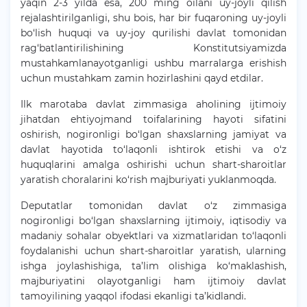
yaqin 2-3 yilda esa, 200 ming oilani uy-joyli qilish
rejalashtirilganligi, shu bois, har bir fuqaroning uy-joyli
bo‘lish huquqi va uy-joy qurilishi davlat tomonidan
rag‘batlantirilishining Konstitutsiyamizda
mustahkamlanayotganligi ushbu marralarga erishish
uchun mustahkam zamin hozirlashini qayd etdilar.
Ilk marotaba davlat zimmasiga aholining ijtimoiy
jihatdan ehtiyojmand toifalarining hayoti sifatini
oshirish, nogironligi bo‘lgan shaxslarning jamiyat va
davlat hayotida to‘laqonli ishtirok etishi va o‘z
huquqlarini amalga oshirishi uchun shart-sharoitlar
yaratish choralarini ko‘rish majburiyati yuklanmoqda.
Deputatlar tomonidan davlat o‘z zimmasiga
nogironligi bo‘lgan shaxslarning ijtimoiy, iqtisodiy va
madaniy sohalar obyektlari va xizmatlaridan to‘laqonli
foydalanishi uchun shart-sharoitlar yaratish, ularning
ishga joylashishiga, ta’lim olishiga ko‘maklashish,
majburiyatini olayotganligi ham ijtimoiy davlat
tamoyilining yaqqol ifodasi ekanligi ta’kidlandi.