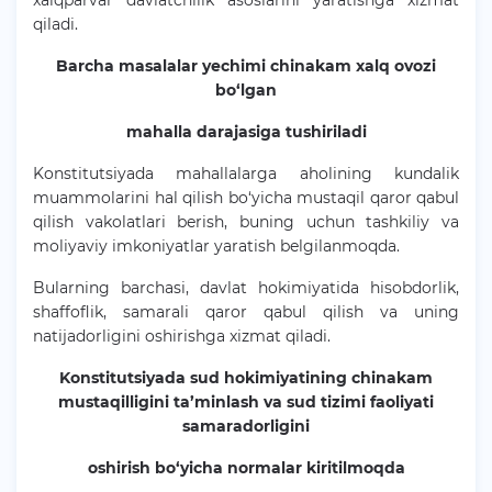
xalqparvar davlatchilik asoslarini yaratishga xizmat
qiladi.
Barcha masalalar yechimi chinakam xalq ovozi
bo‘lgan
mahalla darajasiga tushiriladi
Konstitutsiyada mahallalarga aholining kundalik
muammolarini hal qilish bo‘yicha mustaqil qaror qabul
qilish vakolatlari berish, buning uchun tashkiliy va
moliyaviy imkoniyatlar yaratish belgilanmoqda.
Bularning barchasi, davlat hokimiyatida hisobdorlik,
shaffoflik, samarali qaror qabul qilish va uning
natijadorligini oshirishga xizmat qiladi.
Konstitutsiyada sud hokimiyatining chinakam
mustaqilligini ta’minlash va sud tizimi faoliyati
samaradorligini
oshirish bo‘yicha normalar kiritilmoqda