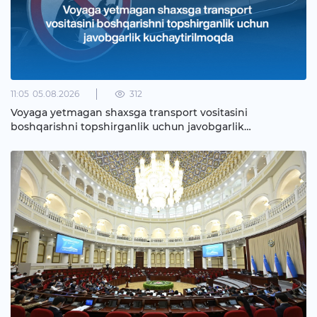
11:05
05.08.2026
312
Voyaga yetmagan shaxsga transport vositasini
boshqarishni topshirganlik uchun javobgarlik
kuchaytirilmoqda