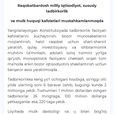
Raqobatbardosh milliy iqtisodiyot, xususiy
tadbirkorlik
va mulk huquqi kafolatlari mustahkamlanmoqda
Yangilanayotgan Konstitutsiyada tadbirkorlik faoliyati
kafolatlarini kuchaytirish, bozor munosabatlarini
rivojlantirish, halol raqobat uchun shart-sharoit
yaratish, qulay investitsiyaviy va ishbilarmonlik
muhitini ta’minlash, adolatli soliq tizimini yo‘lga
qo‘yish, monopolistik faoliyatni cheklash orqali tom
ma’noda erkin bozor iqtisodiyotini shakllantirish uchun
barqaror asos yaratilmoqda.
Tadbirkorlikka keng yo‘l ochilgani hisobiga, so‘nggi olti
yilda ularning soni 6 baravar oshib, bugungi kunda 2
millionga yetdi. Tushumlari 1 million dollardan oshgan
tadbirkorlar 26 mingtaga, 100 million dollarga
yetkazganlar esa, 220 taga yetdi.
Loyihada mulk daxlsizligi va u bilan bog‘liq