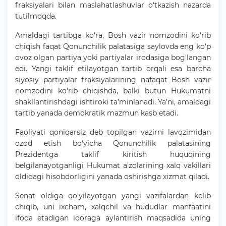
fraksiyalari bilan maslahatlashuvlar o‘tkazish nazarda
tutilmoqda.
Amaldagi tartibga ko‘ra, Bosh vazir nomzodini ko‘rib
chiqish faqat Qonunchilik palatasiga saylovda eng ko‘p
ovoz olgan partiya yoki partiyalar irodasiga bog‘langan
edi. Yangi taklif etilayotgan tartib orqali esa barcha
siyosiy partiyalar fraksiyalarining nafaqat Bosh vazir
nomzodini ko‘rib chiqishda, balki butun Hukumatni
shakllantirishdagi ishtiroki ta’minlanadi. Ya’ni, amaldagi
tartib yanada demokratik mazmun kasb etadi.
Faoliyati qoniqarsiz deb topilgan vazirni lavozimidan
ozod etish bo‘yicha Qonunchilik palatasining
Prezidentga taklif kiritish huquqining
belgilanayotganligi Hukumat a’zolarining xalq vakillari
oldidagi hisobdorligini yanada oshirishga xizmat qiladi.
Senat oldiga qo‘yilayotgan yangi vazifalardan kelib
chiqib, uni ixcham, xalqchil va hududlar manfaatini
ifoda etadigan idoraga aylantirish maqsadida uning