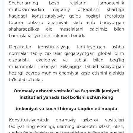
Shaharlarning bosh rejalarini jamoatchilik
muhokamasidan majburiy o‘tkazilishi shartligi
haqidagi konstitutsiyaviy qoida hozirgi sharoitda
tobora dolzarb ahamiyat kasb etib borayotgan
shaharsozlikka oid masalalarni xalqimiz bilan
bamaslahat yechish imkonini beradi.
Deputatlar Konstitutsiyaga kiritilayotgan ushbu
normalar tabiiy zaxiralar qisqarayotgan, global iqlim
o‘zgarishi, ekologiya va tabiat bilan bog‘liq
muammolar insoniyat kelajagiga tahdid solayotgan
hozirgi davrda muhim ahamiyat kasb etishini alohida
ta’kidlab o‘tdilar.
Ommaviy axborot vositalari va fuqarolik jamiyati
institutlari yanada faol bo‘lishi uchun keng
imkoniyat va kuchli himoya taqdim etilmoqda
Konstitutsiyamizda ommaviy axborot vositalari
faoliyatining erkinligi, ularning axborotni izlash, olish,