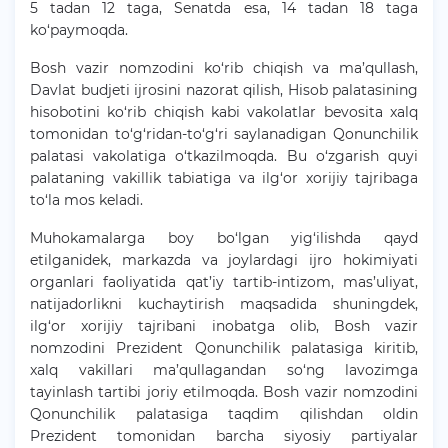
5 tadan 12 taga, Senatda esa, 14 tadan 18 taga
ko‘paymoqda.
Bosh vazir nomzodini ko‘rib chiqish va ma’qullash,
Davlat budjeti ijrosini nazorat qilish, Hisob palatasining
hisobotini ko‘rib chiqish kabi vakolatlar bevosita xalq
tomonidan to‘g‘ridan-to‘g‘ri saylanadigan Qonunchilik
palatasi vakolatiga o‘tkazilmoqda. Bu o‘zgarish quyi
palataning vakillik tabiatiga va ilg‘or xorijiy tajribaga
to‘la mos keladi.
Muhokamalarga boy bo‘lgan yig‘ilishda qayd
etilganidek, markazda va joylardagi ijro hokimiyati
organlari faoliyatida qat’iy tartib-intizom, mas’uliyat,
natijadorlikni kuchaytirish maqsadida shuningdek,
ilg‘or xorijiy tajribani inobatga olib, Bosh vazir
nomzodini Prezident Qonunchilik palatasiga kiritib,
xalq vakillari ma’qullagandan so‘ng lavozimga
tayinlash tartibi joriy etilmoqda. Bosh vazir nomzodini
Qonunchilik palatasiga taqdim qilishdan oldin
Prezident tomonidan barcha siyosiy partiyalar