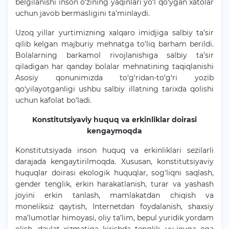
belgilanishi inson o‘zining yaqinlari yo‘l qo‘ygan xatolar
uchun javob bermasligini ta’minlaydi.
Uzoq yillar yurtimizning xalqaro imidjiga salbiy ta’sir
qilib kelgan majburiy mehnatga to‘liq barham berildi.
Bolalarning barkamol rivojlanishiga salbiy ta’sir
qiladigan har qanday bolalar mehnatining taqiqlanishi
Asosiy qonunimizda to‘g‘ridan-to‘g‘ri yozib
qo‘yilayotganligi ushbu salbiy illatning tarixda qolishi
uchun kafolat bo‘ladi.
Konstitutsiyaviy huquq va erkinliklar doirasi
kengaymoqda
Konstitutsiyada inson huquq va erkinliklari sezilarli
darajada kengaytirilmoqda. Xususan, konstitutsiyaviy
huquqlar doirasi ekologik huquqlar, sog‘liqni saqlash,
gender tenglik, erkin harakatlanish, turar va yashash
joyini erkin tanlash, mamlakatdan chiqish va
moneliksiz qaytish, Internetdan foydalanish, shaxsiy
ma’lumotlar himoyasi, oliy ta’lim, bepul yuridik yordam