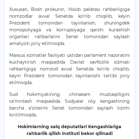
Xususan, Bosh prokuror, Hisob palatasi rahbarligiga
nomzodlar avval Senatda ko‘rib chiqilib, keyin
Prezident tomonidan tayinlanish, shuningdek
monopoliyaga va korrupsiyaga qarshi kurashish
organlari rahbarlarini Senat tomonidan saylash
amaliyoti joriy etilmoqda.
Maxsus xizmatlar faoliyati ustidan parlament nazoratini
kuchaytirish maqsadida Davlat xavfsizlik xizmati
rahbarligiga nomzod avval Senatda ko‘rib chiqilib,
keyin Prezident tomonidan tayinlanishi tartibi joriy
etilmoqda.
Sud hokimiyatining chinakam mustaqilligini
ta’minlash maqsadida Sudyalar oliy kengashining
barcha a’zolarini Senat tomonidan saylash tizimi
kiritilmoqda.
Hokimlarning xalq deputatlari Kengashlariga
rahbarlik qilish instituti bekor qilinadi