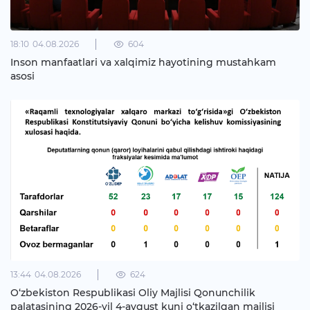
18:10
04.08.2026
604
Inson manfaatlari va xalqimiz hayotining mustahkam
asosi
13:44
04.08.2026
624
O‘zbekiston Respublikasi Oliy Majlisi Qonunchilik
palatasining 2026-yil 4-avgust kuni o‘tkazilgan majlisi