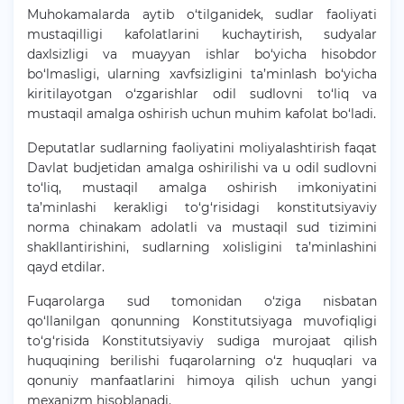
Muhokamalarda aytib o‘tilganidek, sudlar faoliyati
mustaqilligi kafolatlarini kuchaytirish, sudyalar
daxlsizligi va muayyan ishlar bo‘yicha hisobdor
bo‘lmasligi, ularning xavfsizligini ta’minlash bo‘yicha
kiritilayotgan o‘zgarishlar odil sudlovni to‘liq va
mustaqil amalga oshirish uchun muhim kafolat bo‘ladi.
Deputatlar sudlarning faoliyatini moliyalashtirish faqat
Davlat budjetidan amalga oshirilishi va u odil sudlovni
to‘liq, mustaqil amalga oshirish imkoniyatini
ta’minlashi kerakligi to‘g‘risidagi konstitutsiyaviy
norma chinakam adolatli va mustaqil sud tizimini
shakllantirishini, sudlarning xolisligini ta’minlashini
qayd etdilar.
Fuqarolarga sud tomonidan o‘ziga nisbatan
qo‘llanilgan qonunning Konstitutsiyaga muvofiqligi
to‘g‘risida Konstitutsiyaviy sudiga murojaat qilish
huquqining berilishi fuqarolarning o‘z huquqlari va
qonuniy manfaatlarini himoya qilish uchun yangi
mexanizm hisoblanadi.