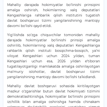
Mahalliy darajada hokimiyatlar bo‘linishi prinsipini
amalga oshirish, hokimlarning xalq deputatlari
Kengashlariga rahbarlik qilish institutini tugatish
davlat boshqaruvi tizimi yangilanishining mantiqiy
davomi bo‘lishi qayd etildi.
Yig‘ilishda so‘zga chiquvchilar tomonidan mahalliy
darajada hokimiyatlar bo‘linishi prinsipi amalga
oshirilib, hokimlarning xalq deputatlari Kengashlariga
rahbarlik qilish instituti bosqichma-bosqich, ya’ni
viloyat Kengashlari uchun 2024 yildan, tuman
Kengashlari uchun esa, 2026 yildan e’tiboran
tugatilayotganligi mamlakatda amalga oshirilayotgan
ma’muriy islohotlar, davlat boshqaruvi tizimi
yangilanishining mantiqiy davomi bo‘lishi ta’kidlandi.
Mahalliy davlat boshqaruvi sohasida kiritilayotgan
mazkur o‘zgarishlar butun davlat hokimiyati tizimini
demokratlashtirishga, hokimiyatlar bo‘linishi prinsipini
izchillik bilan amalga oshirishga hamda chinakam