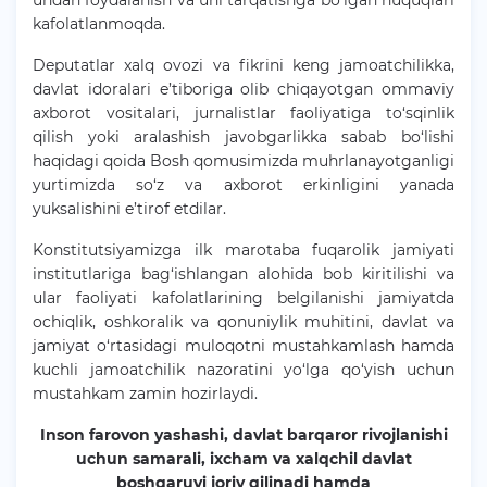
undan foydalanish va uni tarqatishga bo‘lgan huquqlari
kafolatlanmoqda.
Deputatlar xalq ovozi va fikrini keng jamoatchilikka,
davlat idoralari e’tiboriga olib chiqayotgan ommaviy
axborot vositalari, jurnalistlar faoliyatiga to‘sqinlik
qilish yoki aralashish javobgarlikka sabab bo‘lishi
haqidagi qoida Bosh qomusimizda muhrlanayotganligi
yurtimizda so‘z va axborot erkinligini yanada
yuksalishini e’tirof etdilar.
Konstitutsiyamizga ilk marotaba fuqarolik jamiyati
institutlariga bag‘ishlangan alohida bob kiritilishi va
ular faoliyati kafolatlarining belgilanishi jamiyatda
ochiqlik, oshkoralik va qonuniylik muhitini, davlat va
jamiyat o‘rtasidagi muloqotni mustahkamlash hamda
kuchli jamoatchilik nazoratini yo‘lga qo‘yish uchun
mustahkam zamin hozirlaydi.
Inson farovon yashashi, davlat barqaror rivojlanishi
uchun samarali, ixcham va xalqchil davlat
boshqaruvi joriy qilinadi hamda