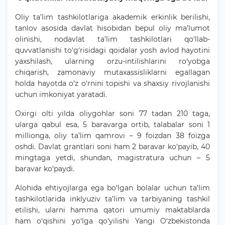
Oliy ta’lim tashkilotlariga akademik erkinlik berilishi,
tanlov asosida davlat hisobidan bepul oliy ma’lumot
olinishi, nodavlat ta’lim tashkilotlari qo‘llab-
quvvatlanishi to‘g‘risidagi qoidalar yosh avlod hayotini
yaxshilash, ularning orzu-intilishlarini ro‘yobga
chiqarish, zamonaviy mutaxassisliklarni egallagan
holda hayotda o‘z o‘rnini topishi va shaxsiy rivojlanishi
uchun imkoniyat yaratadi.
Oxirgi olti yilda oliygohlar soni 77 tadan 210 taga,
ularga qabul esa, 5 baravarga ortib, talabalar soni 1
millionga, oliy ta’lim qamrovi – 9 foizdan 38 foizga
oshdi. Davlat grantlari soni ham 2 baravar ko‘payib, 40
mingtaga yetdi, shundan, magistratura uchun – 5
baravar ko‘paydi.
Alohida ehtiyojlarga ega bo‘lgan bolalar uchun ta’lim
tashkilotlarida inklyuziv ta’lim va tarbiyaning tashkil
etilishi, ularni hamma qatori umumiy maktablarda
ham o‘qishini yo‘lga qo‘yilishi Yangi O‘zbekistonda