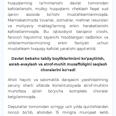
huquqlarning ta’minlanishi davlat tomonidan
kafolatlanishi, mulkiy huquqlarni cheklash faqat sud
qarori asosida bo‘lishi mustahkamlanmoqda.
Mamlakatimizda tovarlar, xizmatlar, mehnat resurslari
va moliyaviy mablag‘larning erkin harakatlanishi
kafolatlanmoqda. Bu iqtisodiyot barqaror o‘sishi,
farovon hayotimiz tayanchi hisoblangan tadbirkor va
ishbilarmonlarimizning erkin faoliyati uchun
mustahkam huquqiy kafolat yaratishi qayd etildi.
Davlat bebaho tabiiy boyliklarimizni ko‘paytirish,
asrab-avaylash va atrof-muhit musaffoligini saqlash
choralarini ko‘radi
Aholi hayoti va salomatlik darajasini yaxshilashning
zaruriy sharti sifatida Konstitutsiyada atrof-muhitni
muhofaza qilish bo‘yicha kompleks choralar
belgilanmoqda.
Deputatlar tomonidan so‘nggi uch yilda qurilishlardan
norozi bo‘lib, aholidan 15 mingta murojaat kelib