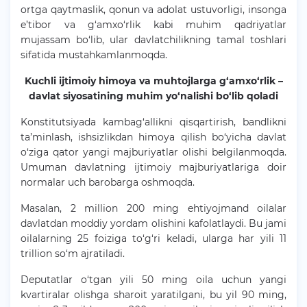
ortga qaytmaslik, qonun va adolat ustuvorligi, insonga
e’tibor va g‘amxo‘rlik kabi muhim qadriyatlar
mujassam bo‘lib, ular davlatchilikning tamal toshlari
sifatida mustahkamlanmoqda.
Kuchli ijtimoiy himoya va muhtojlarga g‘amxo‘rlik –
davlat siyosatining muhim yo‘nalishi bo‘lib qoladi
Konstitutsiyada kambag‘allikni qisqartirish, bandlikni
ta’minlash, ishsizlikdan himoya qilish bo‘yicha davlat
o‘ziga qator yangi majburiyatlar olishi belgilanmoqda.
Umuman davlatning ijtimoiy majburiyatlariga doir
normalar uch barobarga oshmoqda.
Masalan, 2 million 200 ming ehtiyojmand oilalar
davlatdan moddiy yordam olishini kafolatlaydi. Bu jami
oilalarning 25 foiziga to‘g‘ri keladi, ularga har yili 11
trillion so‘m ajratiladi.
Deputatlar o‘tgan yili 50 ming oila uchun yangi
kvartiralar olishga sharoit yaratilgani, bu yil 90 ming,