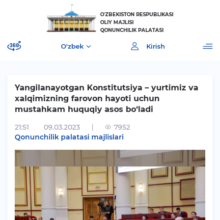
OʼZBEKISTON RESPUBLIKASI
OLIY MAJLISI
QONUNCHILIK PALATASI
O'zbek
Kirish
Yangilanayotgan Konstitutsiya – yurtimiz va
xalqimizning farovon hayoti uchun
mustahkam huquqiy asos bo‘ladi
[]
21:51
09.03.2023
7952
Qonunchilik palatasi majlislari