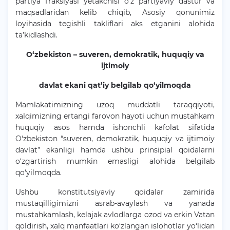
partiya fraksiyasi yetakchisi o‘z partiyaviy dastur va
maqsadlaridan kelib chiqib, Asosiy qonunimiz
loyihasida tegishli takliflari aks etganini alohida
ta’kidlashdi.
O‘zbekiston – suveren, demokratik, huquqiy va
ijtimoiy
davlat ekani qat’iy belgilab qo‘yilmoqda
Mamlakatimizning uzoq muddatli taraqqiyoti,
xalqimizning ertangi farovon hayoti uchun mustahkam
huquqiy asos hamda ishonchli kafolat sifatida
O‘zbekiston “suveren, demokratik, huquqiy va ijtimoiy
davlat” ekanligi hamda ushbu prinsipial qoidalarni
o‘zgartirish mumkin emasligi alohida belgilab
qo‘yilmoqda.
Ushbu konstitutsiyaviy qoidalar zamirida
mustaqilligimizni asrab-avaylash va yanada
mustahkamlash, kelajak avlodlarga ozod va erkin Vatan
qoldirish, xalq manfaatlari ko‘zlangan islohotlar yo‘lidan