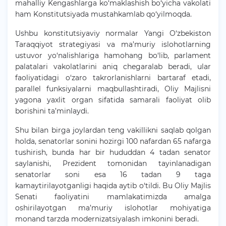
mahalliy Kengashlarga ko‘maklashish bo‘yicha vakolati
ham Konstitutsiyada mustahkamlab qo‘yilmoqda.
Ushbu konstitutsiyaviy normalar Yangi O‘zbekiston
Taraqqiyot strategiyasi va ma’muriy islohotlarning
ustuvor yo‘nalishlariga hamohang bo‘lib, parlament
palatalari vakolatlarini aniq chegaralab beradi, ular
faoliyatidagi o‘zaro takrorlanishlarni bartaraf etadi,
parallel funksiyalarni maqbullashtiradi, Oliy Majlisni
yagona yaxlit organ sifatida samarali faoliyat olib
borishini ta’minlaydi.
Shu bilan birga joylardan teng vakillikni saqlab qolgan
holda, senatorlar sonini hozirgi 100 nafardan 65 nafarga
tushirish, bunda har bir hududdan 4 tadan senator
saylanishi, Prezident tomonidan tayinlanadigan
senatorlar soni esa 16 tadan 9 taga
kamaytirilayotganligi haqida aytib o‘tildi. Bu Oliy Majlis
Senati faoliyatini mamlakatimizda amalga
oshirilayotgan ma’muriy islohotlar mohiyatiga
monand tarzda modernizatsiyalash imkonini beradi.