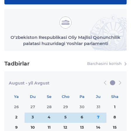
O‘zbekiston Respublikasi Oliy Majlisi Qonunchilik
palatasi huzuridagi Yoshlar parlamenti
Tadbirlar
Barchasini koʼrish
August - yil Avgust
Ya
Du
Se
Cho
Pa
Ju
Sha
26
27
28
29
30
31
1
2
3
4
5
6
7
8
9
10
11
12
13
14
15