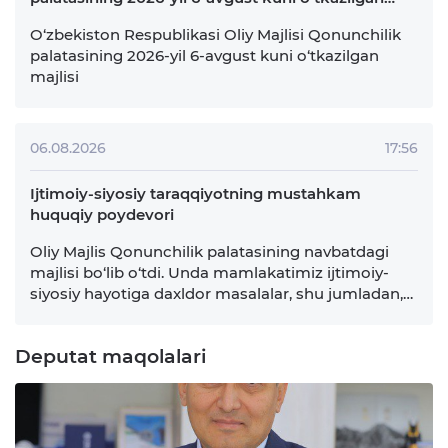
palatasining 2026-yil 6-avgust kuni o‘tkazilgan
majlisi
O‘zbekiston Respublikasi Oliy Majlisi Qonunchilik
palatasining 2026-yil 6-avgust kuni o‘tkazilgan
majlisi
06.08.2026
17:56
Ijtimoiy-siyosiy taraqqiyotning mustahkam
huquqiy poydevori
Oliy Majlis Qonunchilik palatasining navbatdagi
majlisi bo‘lib o‘tdi. Unda mamlakatimiz ijtimoiy-
siyosiy hayotiga daxldor masalalar, shu jumladan,
Prezident Administratsiyasining huquqiy
maqomini belgilashga, yo‘l harakati xavfsizligi
Deputat maqolalari
tizimini takomillashtirishga, fuqarolar va yuridik
shaxslarning huquqlarini Konstitutsiyaviy sud
tomonidan himoya qilishga qaratilgan qator
qonun loyihalari …