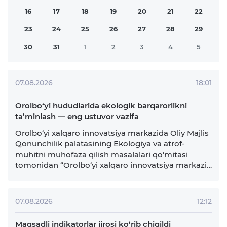
16
17
18
19
20
21
22
23
24
25
26
27
28
29
30
31
1
2
3
4
5
07.08.2026
18:01
Orolbo‘yi hududlarida ekologik barqarorlikni
ta’minlash — eng ustuvor vazifa
Orolbo‘yi xalqaro innovatsiya markazida Oliy Majlis
Qonunchilik palatasining Ekologiya va atrof-
muhitni muhofaza qilish masalalari qo‘mitasi
tomonidan “Orolbo‘yi xalqaro innovatsiya markazi”
— mintaqa ekologik muammolarining ilmiy
yechimi” mavzusida seminar tashkil etildi. Unda
cho‘llanish va yerlar degradatsiyasining oldini olish,
07.08.2026
12:12
qurg‘oqchilik oqibatlarini yumshatish, …
Maqsadli indikatorlar ijrosi ko‘rib chiqildi