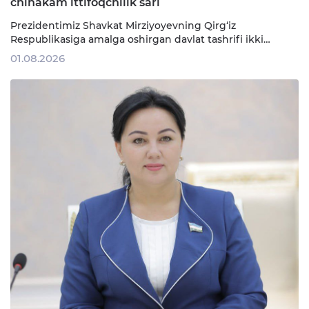
chinakam ittifoqchilik sari
Prezidentimiz Shavkat Mirziyoyevning Qirg‘iz
Respublikasiga amalga oshirgan davlat tashrifi ikki
tomonlama munosabatlarning yangi bosqichga
01.08.2026
ko‘tarilgani, xalqlarimiz o‘rtasidagi azaliy do‘stlik va
qardoshlik rishtalari yanada mustahkamlanayotganining
yorqin ifodasi bo‘ldi. So‘nggi yillarda Markaziy Osiyo
O‘zbekiston tashqi siyosatining ustuvor yo‘nalishiga
aylandi. Davlatimiz rahbari tomonidan …