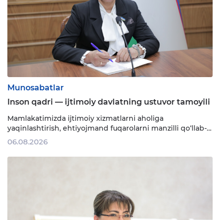
Munosabatlar
Inson qadri — ijtimoiy davlatning ustuvor tamoyili
Mamlakatimizda ijtimoiy xizmatlarni aholiga
yaqinlashtirish, ehtiyojmand fuqarolarni manzilli qo‘llab-
quvvatlash davlat siyosatining eng ustuvor
06.08.2026
yo‘nalishlaridan biriga aylandi. Oxirgi uch yilda ijtimoiy
xizmatlar soni 23 tadan 140 taga yetgani aholiga qulaylik
yaratish va ijtimoiy himoya samaradorligini oshirishga
xizmat qilmoqda. Prezidentimiz Shavkat Mirziyoyevga …