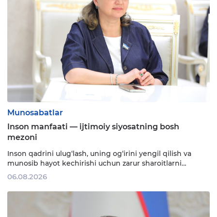
Munosabatlar
Inson manfaati — ijtimoiy siyosatning bosh
mezoni
Inson qadrini ulug‘lash, uning og‘irini yengil qilish va
munosib hayot kechirishi uchun zarur sharoitlarni
yaratish — har qanday adolatli jamiyatning eng oliy
06.08.2026
mezonidir. Mamlakatimizda ijtimoiy xizmatlarni aholiga
yanada yaqinlashtirish, ko‘makka muhtoj fuqarolarni
manzilli qo‘llab-quvvatlash borasida amalga
oshirilayotgan islohotlar ham ana …