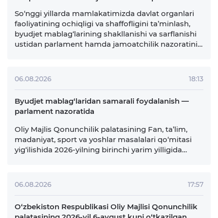
So‘nggi yillarda mamlakatimizda davlat organlari
faoliyatining ochiqligi va shaffofligini ta’minlash,
byudjet mablag‘larining shakllanishi va sarflanishi
ustidan parlament hamda jamoatchilik nazoratini
kuchaytirish bo‘yicha tizimli ishlar amalga
oshirilmoqda. Oliy Majlis Qonunchilik palatasining
Demokratik institutlar va fuqarolik jamiyatini
06.08.2026
18:13
rivojlantirish masalalari qo‘mitasining
kengaytirilgan yig‘ilishda …
Byudjet mablag‘laridan samarali foydalanish —
parlament nazoratida
Oliy Majlis Qonunchilik palatasining Fan, ta’lim,
madaniyat, sport va yoshlar masalalari qo‘mitasi
yig‘ilishida 2026-yilning birinchi yarim yilligida
Maktabgacha va maktab ta’limi, Oliy ta’lim, fan va
innovatsiyalar, Madaniyat, Sport vazirliklari hamda
Turizm qo‘mitasining Davlat byudjeti
06.08.2026
17:57
mablag‘laridan foydalanish, byudjetdan tashqari
mablag‘lar ijrosi …
O‘zbekiston Respublikasi Oliy Majlisi Qonunchilik