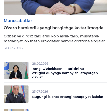
Munosabatlar
O‘zaro hamkorlik yangi bosqichga ko‘tarilmoqda
O‘zbek va qirg‘iz xalqlarini ko‘p asrlik tarix, mushtarak
madaniyat, o‘xshash urf-odatlar hamda do‘stona aloqalar
bog‘lab turadi. Keyingi yillarda ikki davlat rahbarlarining
31.07.2026
uzoqni ko‘zlab amalga oshirayotgan odilona siyosati
natijasida mamlakatlarimiz o‘rtasidagi hamkorlik aloqalari
yangi, yuksak bosqichga ko‘tarildi. Masalan, barcha
28.07.2026
yo‘nalishlarda o‘zaro …
Yangi O‘zbekiston — tarixini va
o‘zligini dunyoga namoyish etayotgan
davlat
23.07.2026
Bugungi islohot ertangi taraqqiyot kafolati