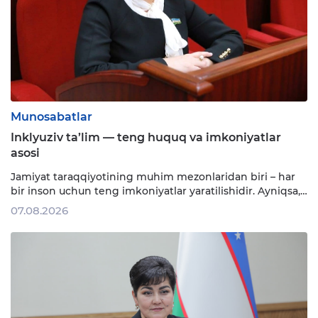
Munosabatlar
Inklyuziv ta’lim — teng huquq va imkoniyatlar
asosi
Jamiyat taraqqiyotining muhim mezonlaridan biri – har
bir inson uchun teng imkoniyatlar yaratilishidir. Ayniqsa,
alohida ta’limga ehtiyoji bo‘lgan bolalarning ta’lim olish,
07.08.2026
jamiyat hayotida faol ishtirok etish va o‘z salohiyatini to‘liq
namoyon etishi uchun sharoit yaratish zamonaviy davlat
siyosatining ustuvor yo‘nalishlaridan …