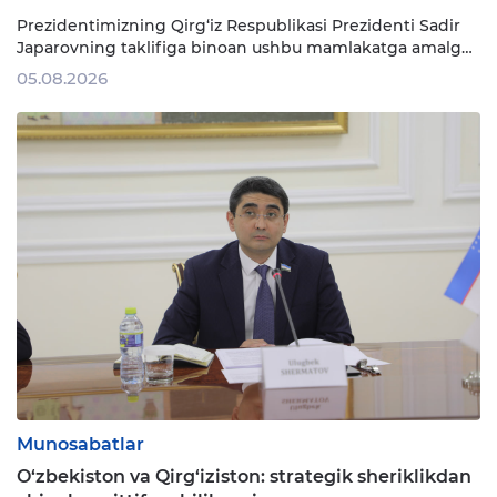
Prezidentimizning Qirg‘iz Respublikasi Prezidenti Sadir
Japarovning taklifiga binoan ushbu mamlakatga amalga
oshirgan davlat tashrifi ikki xalq o‘rtasidagi azaliy do‘stlik
05.08.2026
va qardoshlik rishtalarini yanada mustahkamlab, o‘zaro
munosabatlar tarixida yangi sahifa ochdi. Qayd etish
kerak, mamlakatlar o‘rtasidagi yaxshi qo‘shnichilik, o‘zaro
manfaatli keng …
Munosabatlar
O‘zbekiston va Qirg‘iziston: strategik sheriklikdan