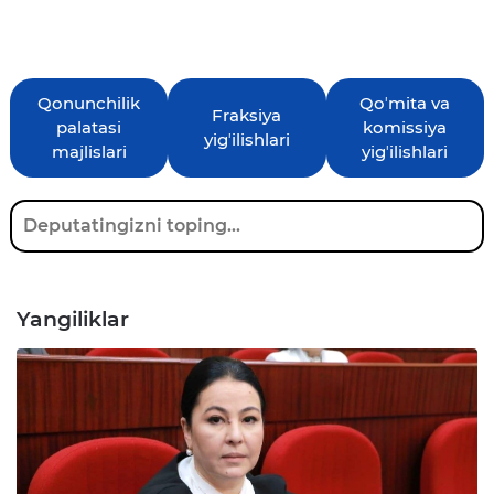
Qonunchilik
Qoʼmita va
Fraksiya
palatasi
komissiya
yigʼilishlari
majlislari
yigʼilishlari
Yangiliklar