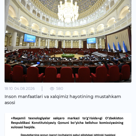
18:10
04.08.2026
580
Inson manfaatlari va xalqimiz hayotining mustahkam
asosi