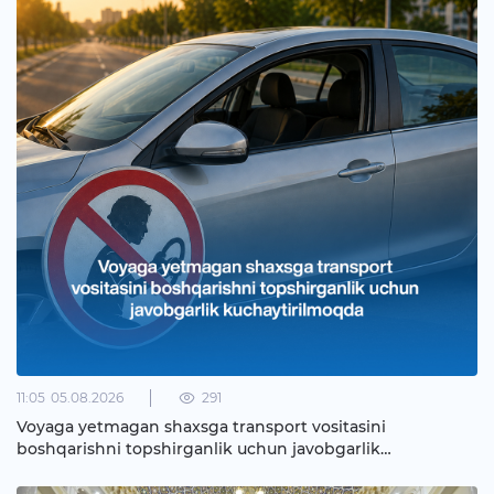
11:05
05.08.2026
291
Voyaga yetmagan shaxsga transport vositasini
boshqarishni topshirganlik uchun javobgarlik
kuchaytirilmoqda