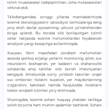
ta’lim muassasalari tadqiqotchilari, soha mutaxassislari
ishtirok etdi.
Ta’kidlanganidek, so‘nggi yillarda mamlakatimizda
kosmik texnologiyalarni iqtisodiyot tarmoqlariga keng
joriy etish davlat siyosatining ustuvor yo‘nalishlaridan
biriga aylandi. Bu borada olib borilayotgan tizimli
ishlar natijasida kosmik ma’lumotlardan foydalanish
amaliyoti yangi bosqichga ko‘tarilmoqda.
Xususan, Yerni masofadan zondlash ma’lumotlari
asosida qishloq xo‘jaligi yerlarini monitoring qilish, suv
resurslarini boshqarish, yer kadastri va shaharsozlik
sohalarida aniq tahlillar olib borish imkoniyatlari
kengaydi. Amaliyotda sun’iy yo‘ldosh tasvirlari orqali
suv omborlari holatini kuzatish, yer maydonlarining
o‘zgarishini baholash hamda favqulodda holatlarni
tezkor aniqlash tizimlari joriy etilmoqda.
Shuningdek, kosmik sohani huquqiy jihatdan tartibga
solish bo‘yicha ham muhim qadamlar tashlandi. Sohani