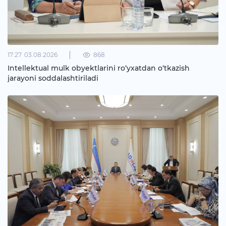
17:27
03.08.2026
868
Intellektual mulk obyektlarini ro‘yxatdan o‘tkazish
jarayoni soddalashtiriladi