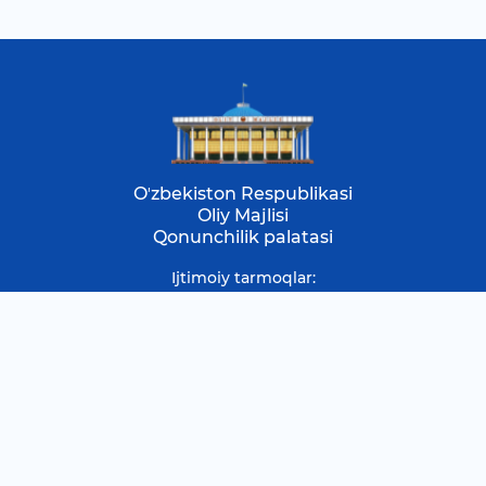
Oʼzbekiston Respublikasi
Oliy Majlisi
Qonunchilik palatasi
Ijtimoiy tarmoqlar:
Yangiliklar
Qonunchilik palatasi yangiliklari
Deputat maqolalari
Munosabatlar
Podkastlar