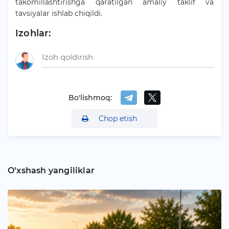
takomillashtirishga qaratilgan amaliy taklif va
tavsiyalar ishlab chiqildi.
Izohlar:
Bo'lishmoq:
Chop etish
O'xshash yangiliklar