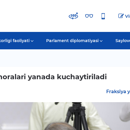
Vi
rligi faoliyati
Parlament diplomatiyasi
Saylov
oralari yanada kuchaytiriladi
Fraksiya yi