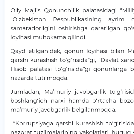
Oliy Majlis Qonunchilik palatasidagi “Milli
“O‘zbekiston Respublikasining ayrim 
samaradorligini oshirishga qaratilgan qo‘s
loyihasi muhokama qilindi.
Qayd etilganidek, qonun loyihasi bilan Ma
qarshi kurashish to‘g‘risida”gi, “Davlat xar
Hisob palatasi to‘g‘risida”gi qonunlarga 
nazarda tutilmoqda.
Jumladan, Ma’muriy javobgarlik to‘g‘risi
boshlang‘ich narxi hamda o‘rtacha bozor
ma’muriy javobgarlik belgilanmoqda.
“Korrupsiyaga qarshi kurashish to‘g‘risi
nazorat tuzilmalarining vakolatlari, huquq