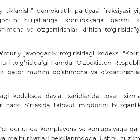
y tiklanish” demokratik partiyasi fraksiyasi yig
qonun hujjatlariga korrupsiyaga qarshi k
himcha va o‘zgartirishlar kiritish to‘g‘risida
’muriy javobgarlik to‘g‘risidagi kodeks, “Kor
idlari to‘g‘risida”gi hamda “O‘zbekiston Respubl
bir qator muhim qo‘shimcha va o‘zgartirishlar
dagi kodeksda davlat xaridlarida tovar, xizma
 narxi o‘rtasida tafovut miqdorini buzganl
da”gi qonunda komplayens va korrupsiyaga qars
 va majburiyatlari belgilanmoqda. Ushbu tuzil