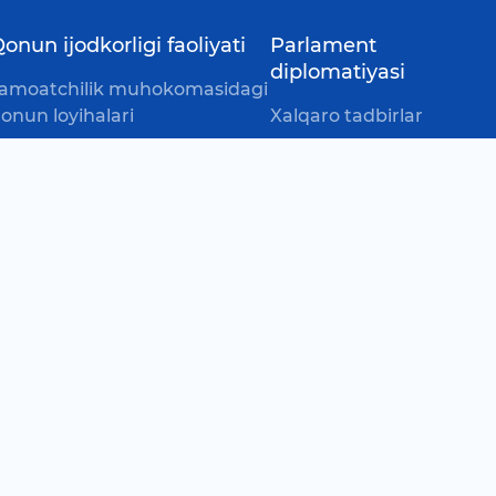
onun ijodkorligi faoliyati
Parlament
diplomatiyasi
amoatchilik muhokomasidagi
onun loyihalari
Xalqaro tadbirlar
oyihalar jonli muhokomasi
Do'stlik guruhlari
Kraudsoursing)
eputatlarning qonun (qaror)
oyihalarini qabul qilishdagi
shtiroki