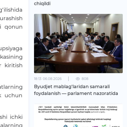
chiqildi
‘ilishida
urashish
”gi qonun
rupsiyaga
ikasining
 kiritish
18:13
06.08.2026
808
tlarning
Byudjet mablag‘laridan samarali
foydalanish — parlament nazoratida
ik uchun
hi ichki
malarning