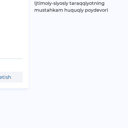
Ijtimoiy-siyosiy taraqqiyotning
mustahkam huquqiy poydevori
etish