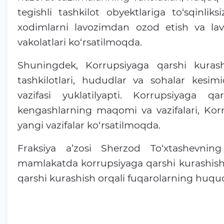
tegishli tashkilot obyektlariga to‘sqinlik
xodimlarni lavozimdan ozod etish va lav
vakolatlari ko‘rsatilmoqda.
Shuningdek, Korrupsiyaga qarshi kuras
tashkilotlari, hududlar va sohalar kesimid
vazifasi yuklatilyapti. Korrupsiyaga 
kengashlarning maqomi va vazifalari, Korr
yangi vazifalar ko‘rsatilmoqda.
Fraksiya a’zosi Sherzod To‘xtashevning
mamlakatda korrupsiyaga qarshi kurashish 
qarshi kurashish orqali fuqarolarning huquq 