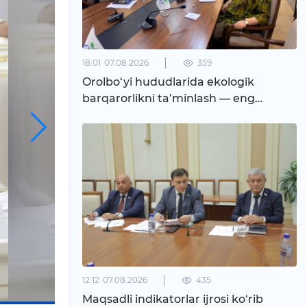
18:01
07.08.2026
359
Orolbo‘yi hududlarida ekologik
barqarorlikni ta’minlash — eng
ustuvor vazifa
12:12
07.08.2026
435
Maqsadli indikatorlar ijrosi ko‘rib