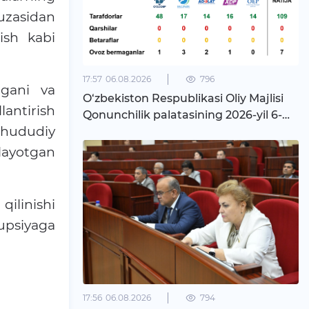
yuzasidan
ish kabi
17:57
06.08.2026
796
rgani va
O‘zbekiston Respublikasi Oliy Majlisi
lantirish
Qonunchilik palatasining 2026-yil 6-
 hududiy
avgust kuni o‘tkazilgan majlisi
layotgan
ilinishi
upsiyaga
17:56
06.08.2026
794