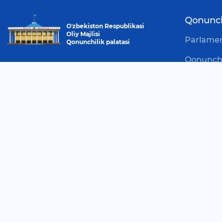
Qonunchi
Oʼzbekiston Respublikasi
Oliy Majlisi
Parlament
Qonunchilik palatasi
Qonunchi
Diqqat! Agar siz matnda xato topsangiz,
tarkibi
uni tanlang va ma'muriyatga xabar
Qonunchil
berish uchun Ctrl + Enter tugmalarini
rahbariya
bosing
Fraksiyal
Ijtimoiy tarmoqlar:
Qo'mital
Komissiy
Deputatl
Saylov ok