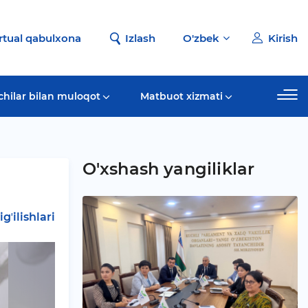
rtual qabulxona
Izlash
O'zbek
Kirish
chilar bilan muloqot
Matbuot xizmati
O'xshash yangiliklar
gʼilishlari