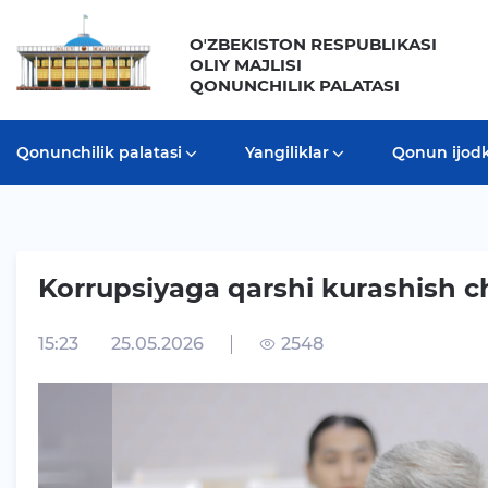
OʼZBEKISTON RESPUBLIKASI
OLIY MAJLISI
QONUNCHILIK PALATASI
Qonunchilik palatasi
Yangiliklar
Qonun ijodko
Korrupsiyaga qarshi kurashish ch
15:23
25.05.2026
2548