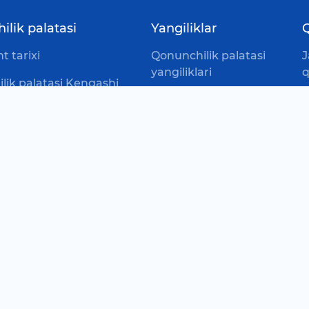
lik palatasi
Yangiliklar
Q
 tarixi
Qonunchilik palatasi
J
yangiliklari
q
lik palatasi Kengashi
Deputat maqolalari
L
(
ik palatasi
Munosabatlar
ti
D
Podkastlar
l
ar
i
Boshqa tadbirlar
ar
alar
ar
ruglari