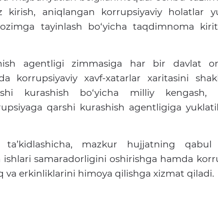
siz kirish, aniqlangan korrupsiyaviy holatlar 
ozimga tayinlash bo‘yicha taqdimnoma kirit
hish agentligi zimmasiga har bir davlat o
a korrupsiyaviy xavf-xatarlar xaritasini shakl
qarshi kurashish bo‘yicha milliy kengash,
upsiyaga qarshi kurashish agentligiga yuklati
 ta’kidlashicha, mazkur hujjatning qabul q
ishlari samaradorligini oshirishga hamda korr
va erkinliklarini himoya qilishga xizmat qiladi.