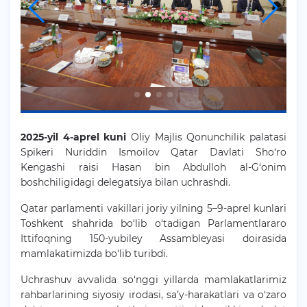
2025-yil 4-aprel kuni
Oliy Majlis Qonunchilik palatasi
Spikeri Nuriddin Ismoilov Qatar Davlati Sho‘ro
Kengashi raisi Hasan bin Abdulloh al-G‘onim
boshchiligidagi delegatsiya bilan uchrashdi.
Qatar parlamenti vakillari joriy yilning 5–9-aprel kunlari
Toshkent shahrida bo‘lib o‘tadigan Parlamentlararo
Ittifoqning 150-yubiley Assambleyasi doirasida
mamlakatimizda bo‘lib turibdi.
Uchrashuv avvalida so‘nggi yillarda mamlakatlarimiz
rahbarlarining siyosiy irodasi, sa’y-harakatlari va o‘zaro