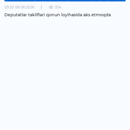
09:33
06.08.2026
354
Deputatlar takliflari qonun loyihasida aks etmoqda