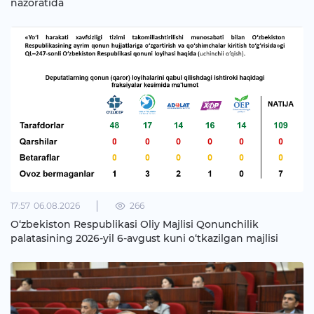
nazoratida
17:57
06.08.2026
266
O‘zbekiston Respublikasi Oliy Majlisi Qonunchilik
palatasining 2026-yil 6-avgust kuni o‘tkazilgan majlisi