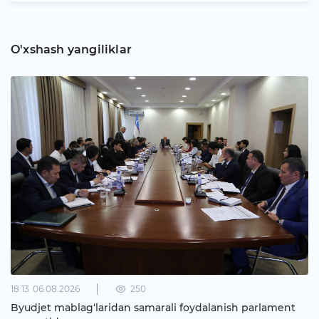
O'xshash yangiliklar
18:13
06.08.2026
250
Byudjet mablag‘laridan samarali foydalanish parlament