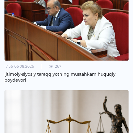
17:56
06.08.2026
267
Ijtimoiy-siyosiy taraqqiyotning mustahkam huquqiy
poydevori