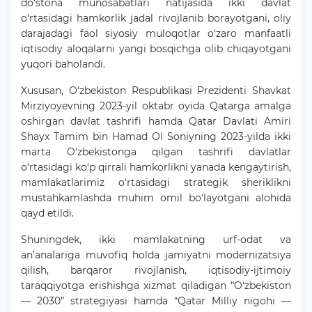
do‘stona munosabatlari natijasida ikki davlat
o‘rtasidagi hamkorlik jadal rivojlanib borayotgani, oliy
darajadagi faol siyosiy muloqotlar o‘zaro manfaatli
iqtisodiy aloqalarni yangi bosqichga olib chiqayotgani
yuqori baholandi.
Xususan, O‘zbekiston Respublikasi Prezidenti Shavkat
Mirziyoyevning 2023-yil oktabr oyida Qatarga amalga
oshirgan davlat tashrifi hamda Qatar Davlati Amiri
Shayx Tamim bin Hamad Ol Soniyning 2023-yilda ikki
marta O‘zbekistonga qilgan tashrifi davlatlar
o‘rtasidagi ko‘p qirrali hamkorlikni yanada kengaytirish,
mamlakatlarimiz o‘rtasidagi strategik sheriklikni
mustahkamlashda muhim omil bo‘layotgani alohida
qayd etildi.
Shuningdek, ikki mamlakatning urf-odat va
an’analariga muvofiq holda jamiyatni modernizatsiya
qilish, barqaror rivojlanish, iqtisodiy-ijtimoiy
taraqqiyotga erishishga xizmat qiladigan “O‘zbekiston
— 2030” strategiyasi hamda “Qatar Milliy nigohi —