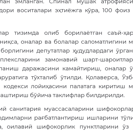
илан эмланган. Спинал мушак атрофияс
ори воситалари эҳтиёжга кўра, 100 фоиз 
члар тизимда олиб борилаётган саъй-ҳар
йниқса, оналар ва болалар саломатлигини 
борлигини депутатлар ҳудудлардаги ўрга
мплексларини замонавий шарт-шароитла
лланиш даражасини камайтириш, оналар ў
уратига тўхталиб ўтилди. Қолаверса, Ўзб
 кодекси лойиҳасини палатага киритиш м
злаштириш бўйича таклифлар билдирилди.
бий санитария муассасаларини шифокорла
одимларни рағбатлантириш ишларини тўли
а, оилавий шифокорлик пунктларини ўз 