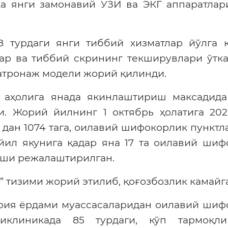
а янги замонавий УЗИ ва ЭКГ аппаратлар
 турдаги янги тиббий хизматлар йўлга қ
ар ва тиббий скрининг текширувлари ўтк
патронаж модели жорий қилинди.
 аҳолига янада якинлаштириш максадида
. Жорий йилнинг 1 октябрь ҳолатига 202
дан 1074 тага, оилавий шифокорлик пунктл
 йил якунига қадар яна 17 та оилавий ши
лиши режалаштирилган.
” тизими жорий этилиб, қоғозбозлик камайг
ария ёрдами муассасаларидан оилавий шиф
иклиникада 85 турдаги, кўп тармоқл