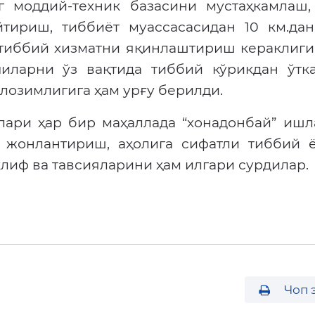
г моддий-техник базасини мустаҳкамлаш,
тириш, тиббиёт муассасасидан 10 км.дан
 тиббий хизматни яқинлаштириш кераклиги
чиларни ўз вақтида тиббий кўрикдан ўтк
озимлигига ҳам урғу берилди.
лари ҳар бир маҳаллада “хонадонбай” ишл
 жонлантириш, аҳолига сифатли тиббий 
клиф ва тавсияларини ҳам илгари сурдилар.
Чоп 