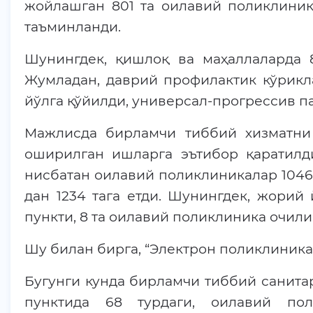
жойлашган 801 та оилавий поликлиник
таъминланди.
Шунингдек, қишлоқ ва маҳаллаларда 8
Жумладан, даврий профилактик кўрикл
йўлга қўйилди, универсал-прогрессив 
Мажлисда бирламчи тиббий хизматни
оширилган ишларга эътибор қаратилди
нисбатан оилавий поликлиникалар 1046 
дан 1234 тага етди. Шунингдек, жорий
пункти, 8 та оилавий поликлиника очи
Шу билан бирга, “Электрон поликлиника
Бугунги кунда бирламчи тиббий санит
пунктида 68 турдаги, оилавий пол