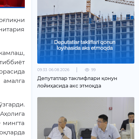
оғлиқни
нитария
ҳкамлаш,
тиббиёт
09:33
06.08.2026
99
борасида
Депутатлар таклифлари қонун
 амалга
лойиҳасида акс этмоқда
ўзгарди.
Аҳолига
 мингта
оқларда