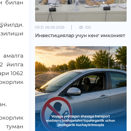
и билан
ўйилди.
09:31
06.08.2026
100
азилиши
Инвестициялар учун кенг имконият
 амалга
2 йилга
ари 1062
фокорлик
ан.
окорлик
и туман