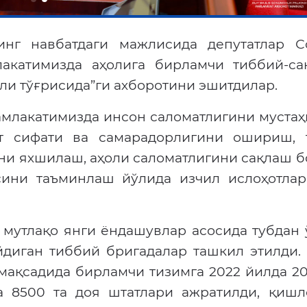
нг навбатдаги мажлисида депутатлар С
акатимизда аҳолига бирламчи тиббий-са
ли тўғрисида”ги ахборотини эшитдилар.
амлакатимизда инсон саломатлигини муста
ат сифати ва самарадорлигини ошириш, 
ни яхшилаш, аҳоли саломатлигини сақлаш 
сини таъминлаш йўлида изчил ислоҳотлар
 мутлақо янги ёндашувлар асосида тубдан 
диган тиббий бригадалар ташкил этилди. 
ақсадида бирламчи тизимга 2022 йилда 20
а 8500 та доя штатлари ажратилди, қишл