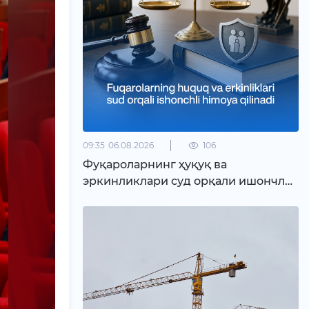
09:35
06.08.2026
106
Фуқароларнинг ҳуқуқ ва
эркинликлари суд орқали ишончли
ҳимоя қилинади