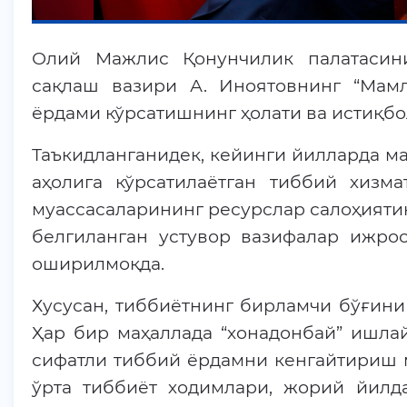
Олий Мажлис Қонунчилик палатасини
сақлаш вазири А. Иноятовнинг “Мамл
ёрдами кўрсатишнинг ҳолати ва истиқбо
Таъкидланганидек, кейинги йилларда м
аҳолига кўрсатилаётган тиббий хизм
муассасаларининг ресурслар салоҳияти
белгиланган устувор вазифалар ижро
оширилмоқда.
Хусусан, тиббиётнинг бирламчи бўғини
Ҳар бир маҳаллада “хонадонбай” ишлай
сифатли тиббий ёрдамни кенгайтириш м
ўрта тиббиёт ходимлари, жорий йилд