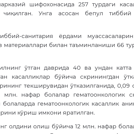
марказий шифохонасида 257 турдаги каса
 чиқилган. Унга асосан бепул тиббий
ббий-санитария ёрдами муассасалари
в материаллари билан таъминланиши 66 ту
илнинг ўтган даврида 40 ва ундан катта
ан касалликлар бўйича скринингдан ўтка
рининг текширувидан ўтказилганида, 0,09
3 млн. нафар болалар гематоонкологик с
и болаларда гематоонкологик касаллик ани
арини кўриш имкони яратилган.
нг олдини олиш бўйича 12 млн. нафар бол