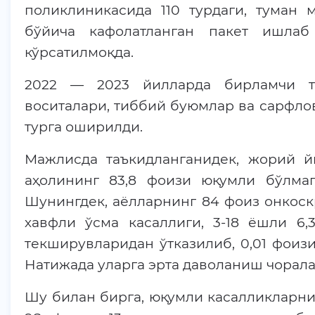
поликлиникасида 110 турдаги, туман 
бўйича кафолатланган пакет ишлаб
кўрсатилмоқда.
2022 — 2023 йилларда бирламчи ти
воситалари, тиббий буюмлар ва сарфло
турга оширилди.
Мажлисда таъкидланганидек, жорий й
аҳолининг 83,8 фоизи юқумли бўлмаг
Шунингдек, аёлларнинг 84 фоиз онкоск
хавфли ўсма касаллиги, 3-18 ёшли 6,
текширувларидан ўтказилиб, 0,01 фоиз
Натижада уларга эрта даволаниш чорал
Шу билан бирга, юқумли касалликларни