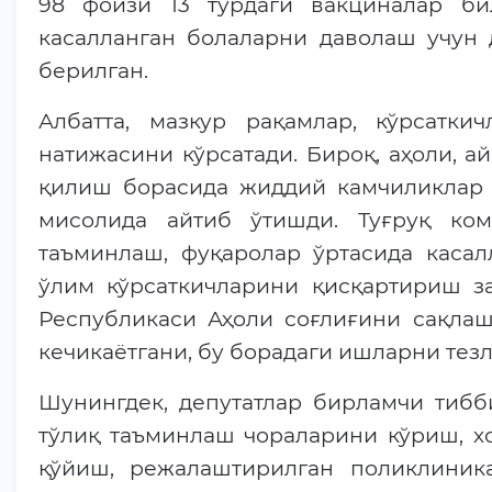
98 фоизи 13 турдаги вакциналар б
касалланган болаларни даволаш учун д
берилган.
Албатта, мазкур рақамлар, кўрсатки
натижасини кўрсатади. Бироқ, аҳоли, а
қилиш борасида жиддий камчиликлар 
мисолида айтиб ўтишди. Туғруқ ко
таъминлаш, фуқаролар ўртасида каса
ўлим кўрсаткичларини қисқартириш зар
Республикаси Аҳоли соғлиғини сақлаш
кечикаётгани, бу борадаги ишларни те
Шунингдек, депутатлар бирламчи тиб
тўлиқ таъминлаш чораларини кўриш, х
қўйиш, режалаштирилган поликлиник