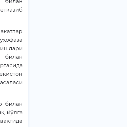
и билан
етказиб
акатлар
муҳофаза
нишлари
р билан
ртасида
екистон
асаласи
р билан
қ йўлга
вақтида