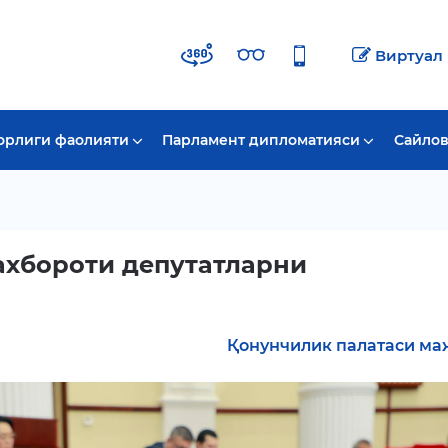
Виртуал
орлиги фаолияти
Парламент дипломатияси
Сайлов
ахбороти депутатларни
Қонунчилик палатаси ма