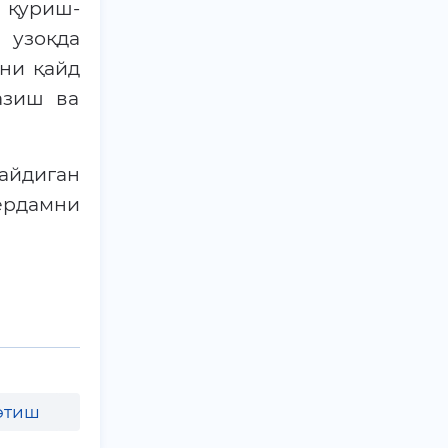
 қуриш-
 узоқда
ни қайд
азиш ва
айдиган
ёрдамни
этиш