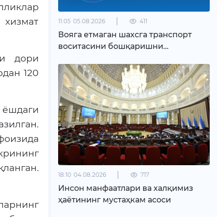
лликлар
 хизмат
11:05
05.08.2026
411
Вояга етмаган шахсга транспорт
воситасини бошқаришни
ни дори
топширганлик учун жавобгарлик
кучайтирилмоқда
рдан 120
 ёшдаги
зилган.
 фоизида
крининг
қланган.
18:10
04.08.2026
717
Инсон манфаатлари ва халқимиз
ҳаётининг мустаҳкам асоси
аларнинг