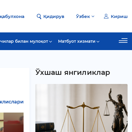
 қабулхона
Қидирув
Ўзбек
Кириш
чилар билан мулоқот
Матбуот хизмати
Ўхшаш янгиликлар
жлислари