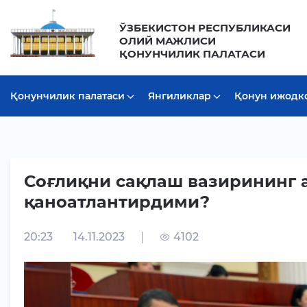
ЎЗБЕКИСТОН РЕСПУБЛИКАСИ
ОЛИЙ МАЖЛИСИ
ҚОНУНЧИЛИК ПАЛАТАСИ
Қонунчилик палатаси
Янгиликлар
Қонун ижодк
Соғлиқни сақлаш вазирининг 
қаноатлантирдими?
20:23
14.11.2023
4102