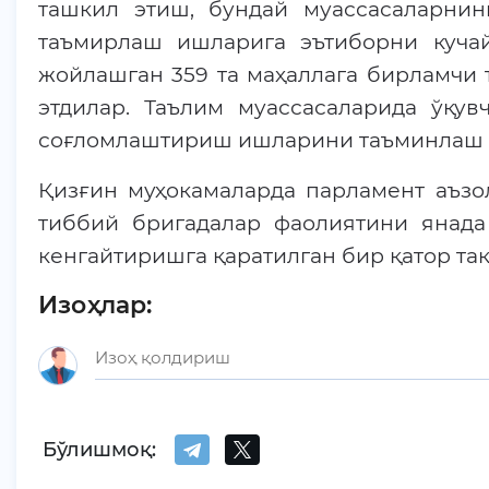
ташкил этиш, бундай муассасаларнин
таъмирлаш ишларига эътиборни кучай
жойлашган 359 та маҳаллага бирламчи
этдилар. Таълим муассасаларида ўқув
соғломлаштириш ишларини таъминлаш л
Қизғин муҳокамаларда парламент аъзо
тиббий бригадалар фаолиятини янада
кенгайтиришга қаратилган бир қатор та
Изоҳлар:
Бўлишмоқ: