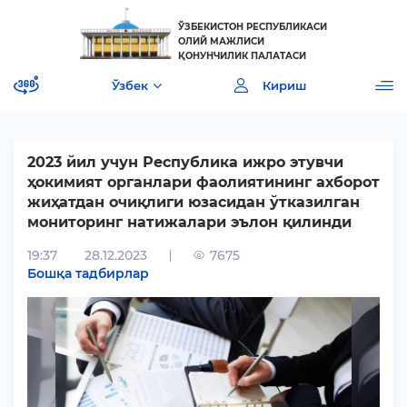
ЎЗБЕКИСТОН РЕСПУБЛИКАСИ
ОЛИЙ МАЖЛИСИ
ҚОНУНЧИЛИК ПАЛАТАСИ
Ўзбек
Кириш
2023 йил учун Республика ижро этувчи
ҳокимият органлари фаолиятининг ахборот
жиҳатдан очиқлиги юзасидан ўтказилган
мониторинг натижалари эълон қилинди
[]
19:37
28.12.2023
7675
Бошқа тадбирлар