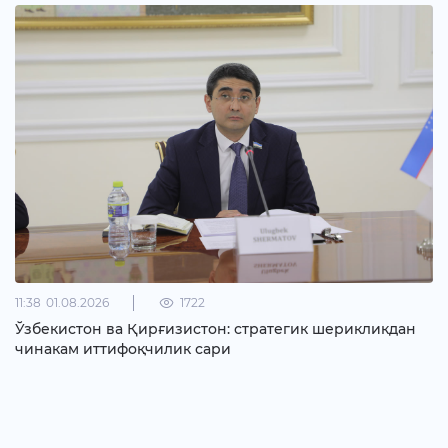
11:38
01.08.2026
1722
Ўзбекистон ва Қирғизистон: стратегик шерикликдан
чинакам иттифоқчилик сари