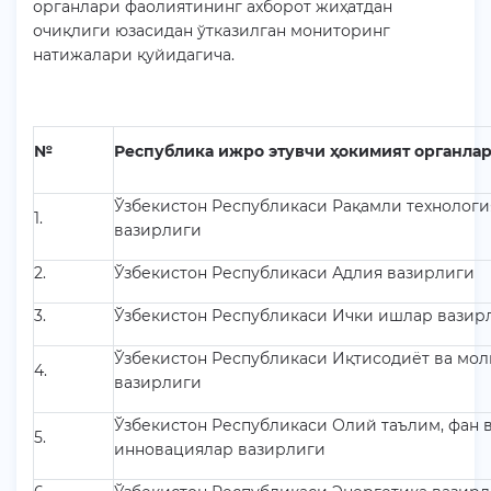
органлари фаолиятининг ахборот жиҳатдан
очиқлиги юзасидан ўтказилган мониторинг
натижалари қуйидагича.
№
Республика ижро этувчи ҳокимият органла
Ўзбекистон Республикаси Рақамли технолог
1.
вазирлиги
2.
Ўзбекистон Республикаси Адлия вазирлиги
3.
Ўзбекистон Республикаси Ички ишлар вазир
Ўзбекистон Республикаси Иқтисодиёт ва мол
4.
вазирлиги
Ўзбекистон Республикаси Олий таълим, фан 
5.
инновациялар вазирлиги