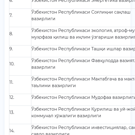
6.
Ўзбекистон Республикаси Энергетика вазир
Ўзбекистон Республикаси Соғлиқни сақлаш
7.
вазирлиги
Ўзбекистон Республикаси экология, атроф-м
8.
муҳофаза қилиш ва иқлим ўзгариши вазирли
9.
Ўзбекистон Республикаси Ташқи ишлар вази
Ўзбекистон Республикаси Фавқулодда вазият
10.
вазирлиги
Ўзбекистон Республикаси Мактабгача ва макт
11.
таълими вазирлиги
12.
Ўзбекистон Республикаси Мудофаа вазирлиг
Ўзбекистон Республикаси Қурилиш ва уй-жо
13.
коммунал хўжалиги вазирлиги
Ўзбекистон Республикаси инвестициялар, сан
14.
савдо вазирлиги