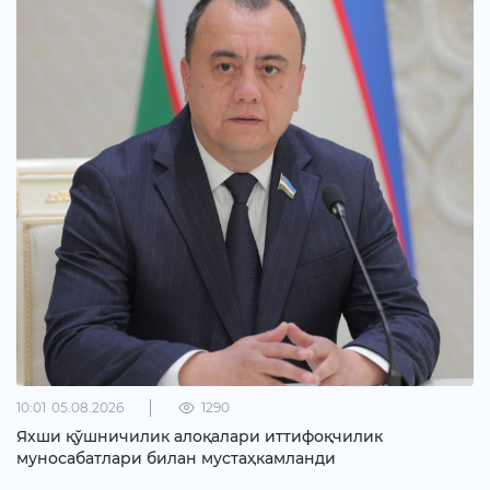
10:01
05.08.2026
1290
Яхши қўшничилик алоқалари иттифоқчилик
муносабатлари билан мустаҳкамланди