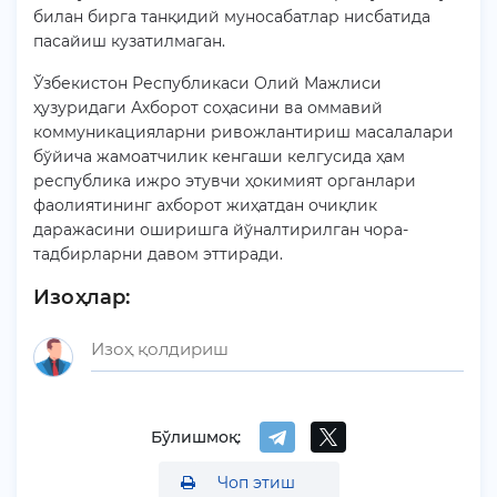
билан бирга танқидий муносабатлар нисбатида
пасайиш кузатилмаган.
Ўзбекистон Республикаси Олий Мажлиси
ҳузуридаги Ахборот соҳасини ва оммавий
коммуникацияларни ривожлантириш масалалари
бўйича жамоатчилик кенгаши келгусида ҳам
республика ижро этувчи ҳокимият органлари
фаолиятининг ахборот жиҳатдан очиқлик
даражасини оширишга йўналтирилган чора-
тадбирларни давом эттиради.
Изоҳлар:
Бўлишмоқ:
Чоп этиш