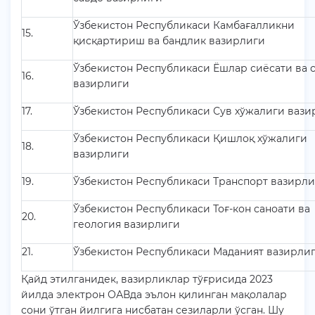
Ўзбекистон Республикаси Камбағалликни
15.
қисқартириш ва бандлик вазирлиги
Ўзбекистон Республикаси Ёшлар сиёсати ва 
16.
вазирлиги
17.
Ўзбекистон Республикаси Сув хўжалиги вази
Ўзбекистон Республикаси Қишлоқ хўжалиги
18.
вазирлиги
19.
Ўзбекистон Республикаси Транспорт вазирл
Ўзбекистон Республикаси Тоғ-кон саноати ва
20.
геология вазирлиги
21.
Ўзбекистон Республикаси Маданият вазирли
Қайд этилганидек, вазирликлар тўғрисида 2023
йилда электрон ОАВда эълон қилинган мақолалар
сони ўтган йилгига нисбатан сезиларли ўсган. Шу