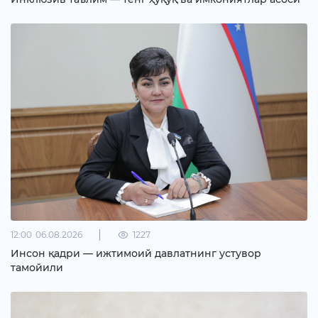
12:00
06.08.2026
1227
Инсон қадри — ижтимоий давлатнинг устувор
тамойили