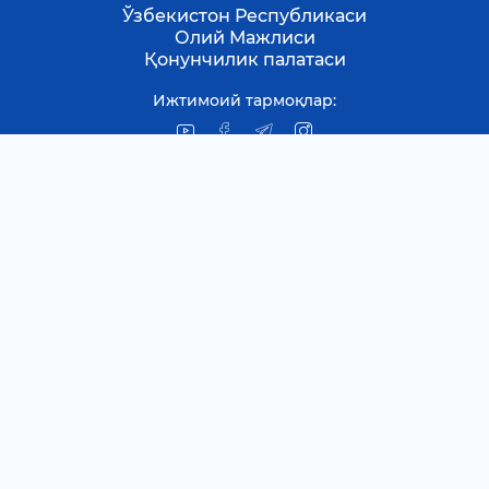
Ўзбекистон Республикаси
Олий Мажлиси
Қонунчилик палатаси
Ижтимоий тармоқлар:
Янгиликлар
Қонунчилик палатаси
янгиликлари
Депутат мақолалари
Муносабатлар
Подкастлар
Бошқа тадбирлар
Қонун ижодкорлиги фаолияти
Жамоатчилик муҳокамасидаги
қонун лойиҳалари
Лойиҳалар жонли муҳокомаси
(Краудсоурсинг)