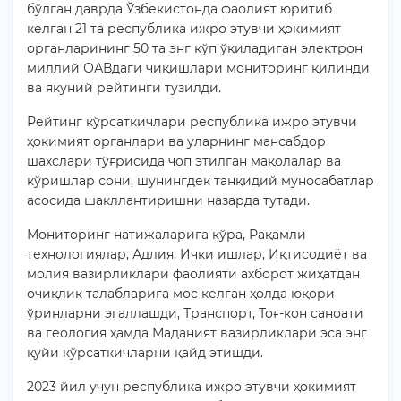
бўлган даврда Ўзбекистонда фаолият юритиб
келган 21 та республика ижро этувчи ҳокимият
органларининг 50 та энг кўп ўқиладиган электрон
миллий ОАВдаги чиқишлари мониторинг қилинди
ва якуний рейтинги тузилди.
Рейтинг кўрсаткичлари республика ижро этувчи
ҳокимият органлари ва уларнинг мансабдор
шахслари тўғрисида чоп этилган мақолалар ва
кўришлар сони, шунингдек танқидий муносабатлар
асосида шакллантиришни назарда тутади.
Мониторинг натижаларига кўра, Рақамли
технологиялар, Адлия, Ички ишлар, Иқтисодиёт ва
молия вазирликлари фаолияти ахборот жиҳатдан
очиқлик талабларига мос келган ҳолда юқори
ўринларни эгаллашди, Транспорт, Тоғ-кон саноати
ва геология ҳамда Маданият вазирликлари эса энг
қуйи кўрсаткичларни қайд этишди.
2023 йил учун республика ижро этувчи ҳокимият