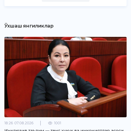
Ўхшаш янгиликлар
18:26
07.08.2026
1001
Инклюзив таълим — тенг ҳуқуқ ва имкониятлар асоси