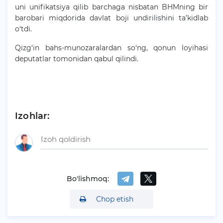
uni unifikatsiya qilib barchaga nisbatan BHMning bir
barobari miqdorida davlat boji undirilishini ta’kidlab
o‘tdi.
Qizg‘in bahs-munozaralardan so‘ng, qonun loyihasi
deputatlar tomonidan qabul qilindi.
Izohlar:
Bo'lishmoq:
Chop etish