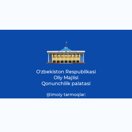
Oʼzbekiston Respublikasi
Oliy Majlisi
Qonunchilik palatasi
Ijtimoiy tarmoqlar:
Yangiliklar
Qonunchilik palatasi yangiliklari
Deputat maqolalari