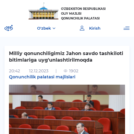
OʼZBEKISTON RESPUBLIKASI
OLIY MAJLISI
QONUNCHILIK PALATASI
O'zbek
Kirish
Milliy qonunchiligimiz Jahon savdo tashkiloti
bitimlariga uyg‘unlashtirilmoqda
20:42
12.12.2023
1902
[]
Qonunchilik palatasi majlislari