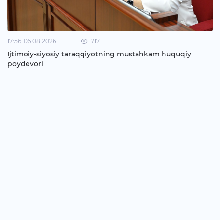
17:56
06.08.2026
717
Ijtimoiy-siyosiy taraqqiyotning mustahkam huquqiy
poydevori