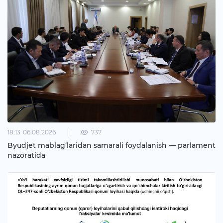
18:13
06.08.2026
737
Byudjet mablag‘laridan samarali foydalanish — parlament
nazoratida