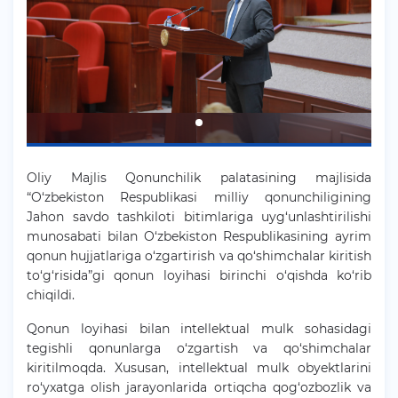
Oliy Majlis Qonunchilik palatasining majlisida
“O‘zbekiston Respublikasi milliy qonunchiligining
Jahon savdo tashkiloti bitimlariga uyg‘unlashtirilishi
munosabati bilan O‘zbekiston Respublikasining ayrim
qonun hujjatlariga o‘zgartirish va qo‘shimchalar kiritish
to‘g‘risida”gi qonun loyihasi birinchi o‘qishda ko‘rib
chiqildi.
Qonun loyihasi bilan intellektual mulk sohasidagi
tegishli qonunlarga o‘zgartish va qo‘shimchalar
kiritilmoqda. Xususan, intellektual mulk obyektlarini
ro‘yxatga olish jarayonlarida ortiqcha qog‘ozbozlik va