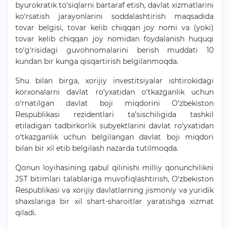
byurokratik to‘siqlarni bartaraf etish, davlat xizmatlarini
ko‘rsatish jarayonlarini soddalashtirish maqsadida
tovar belgisi, tovar kelib chiqqan joy nomi va (yoki)
tovar kelib chiqqan joy nomidan foydalanish huquqi
to‘g‘risidagi guvohnomalarini berish muddati 10
kundan bir kunga qisqartirish belgilanmoqda.
Shu bilan birga, xorijiy investitsiyalar ishtirokidagi
korxonalarni davlat ro‘yxatidan o‘tkazganlik uchun
o‘rnatilgan davlat boji miqdorini O‘zbekiston
Respublikasi rezidentlari ta’sischiligida tashkil
etiladigan tadbirkorlik subyektlarini davlat ro‘yxatidan
o‘tkazganlik uchun belgilangan davlat boji miqdori
bilan bir xil etib belgilash nazarda tutilmoqda.
Qonun loyihasining qabul qilinishi milliy qonunchilikni
JST bitimlari talablariga muvofiqlashtirish, O‘zbekiston
Respublikasi va xorijiy davlatlarning jismoniy va yuridik
shaxslariga bir xil shart-sharoitlar yaratishga xizmat
qiladi.