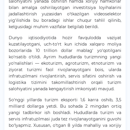
salohiyatini yanada oshirish hamda xorijiy hamkorlar
bilan amalga oshirilayotgan investitsiya loyihalarini
jadallashtirish yuzasidan o‘tkazilgan videoselektor
yig‘ilishida bu boradagi ishlar chuqur tahlil qilinib,
kelgusidagi muhim vazifalar belgilab berildi.
Dunyo iqtisodiyotida hozir favqulodda vaziyat
kuzatilayotgani, uch-to‘rt kun ichida xalqaro moliya
bozorlarida 10 trillion dollar mablag‘ yo‘qotilgani
ko‘rsatib o‘tildi. Ayrim hududlarda turizmning yangi
yo‘nalishlari — ekoturizm, agroturizm, etnoturizm va
ziyorat turizmi faol rivojlanayotgani bois, ularda
infratuzilmani rivojlantirish, servis sifatini oshirish va
logistika tizimini takomillashtirish orqali turizm
salohiyatini yanada kengaytirish imkoniyati mavjud.
So‘nggi yillarda turizm eksporti 1,6 karra oshib, 3,5
milliard dollarga yetdi. Bu sohada 2 mingdan ortiq
yangi tadbirkor ish boshladi. Hududlarda turizm va
servis infratuzilmasi juda tez rivojlanayotganini guvohi
bo‘lyapmiz. Xususan, o‘tgan 8 yilda mahalliy va xorijiy