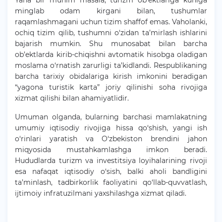
Yana bir muhim masala, turizm ob’ektlariga kuniga
minglab odam kirgani bilan, tushumlar
raqamlashmagani uchun tizim shaffof emas. Vaholanki,
ochiq tizim qilib, tushumni o‘zidan ta’mirlash ishlarini
bajarish mumkin. Shu munosabat bilan barcha
ob’ektlarda kirib-chiqishni avtomatik hisobga oladigan
moslama o‘rnatish zarurligi ta’kidlandi. Respublikaning
barcha tarixiy obidalariga kirish imkonini beradigan
“yagona turistik karta” joriy qilinishi soha rivojiga
xizmat qilishi bilan ahamiyatlidir.
Umuman olganda, bularning barchasi mamlakatning
umumiy iqtisodiy rivojiga hissa qo‘shish, yangi ish
o‘rinlari yaratish va O‘zbekiston brendini jahon
miqyosida mustahkamlashga imkon beradi.
Hududlarda turizm va investitsiya loyihalarining rivoji
esa nafaqat iqtisodiy o‘sish, balki aholi bandligini
ta’minlash, tadbirkorlik faoliyatini qo‘llab-quvvatlash,
ijtimoiy infratuzilmani yaxshilashga xizmat qiladi.