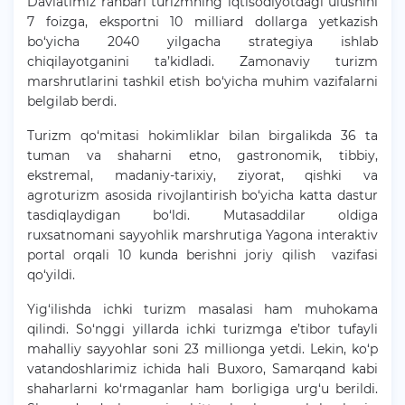
Davlatimiz rahbari turizmning iqtisodiyotdagi ulushini
7 foizga, eksportni 10 milliard dollarga yetkazish
bo‘yicha 2040 yilgacha strategiya ishlab
chiqilayotganini ta’kidladi. Zamonaviy turizm
marshrutlarini tashkil etish bo‘yicha muhim vazifalarni
belgilab berdi.
Turizm qo‘mitasi hokimliklar bilan birgalikda 36 ta
tuman va shaharni etno, gastronomik, tibbiy,
ekstremal, madaniy-tarixiy, ziyorat, qishki va
agroturizm asosida rivojlantirish bo‘yicha katta dastur
tasdiqlaydigan bo‘ldi. Mutasaddilar oldiga
ruxsatnomani sayyohlik marshrutiga Yagona interaktiv
portal orqali 10 kunda berishni joriy qilish vazifasi
qo‘yildi.
Yig‘ilishda ichki turizm masalasi ham muhokama
qilindi. So‘nggi yillarda ichki turizmga e’tibor tufayli
mahalliy sayyohlar soni 23 millionga yetdi. Lekin, ko‘p
vatandoshlarimiz ichida hali Buxoro, Samarqand kabi
shaharlarni ko‘rmaganlar ham borligiga urg‘u berildi.