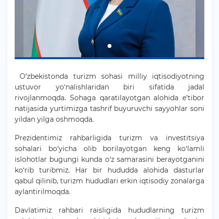
O‘zbekistonda turizm sohasi milliy iqtisodiyotning
ustuvor yo‘nalishlaridan biri sifatida jadal
rivojlanmoqda. Sohaga qaratilayotgan alohida e’tibor
natijasida yurtimizga tashrif buyuruvchi sayyohlar soni
yildan yilga oshmoqda.
Prezidentimiz rahbarligida turizm va investitsiya
sohalari bo‘yicha olib borilayotgan keng ko‘lamli
islohotlar bugungi kunda o‘z samarasini berayotganini
ko‘rib turibmiz. Har bir hududda alohida dasturlar
qabul qilinib, turizm hududlari erkin iqtisodiy zonalarga
aylantirilmoqda.
Davlatimiz rahbari raisligida hududlarning turizm