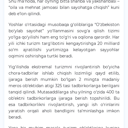
Shu ma’noda, har oyning bitta shanba va yakshanbasi –
“oila va mehnat jamoasi bilan sayohatga chiqish” kuni
deb e’lon qilindi.
Yoshlar o‘rtasidagi musobaqa g‘oliblariga “O‘zbekiston
bo‘ylab sayohat” yo‘llanmasini sovg‘a qilish tizimi
yo‘lga qo‘yilishi ham eng to‘g‘ri va oqilona qarordir. Har
yili ichki turizm targ‘ibotini kengaytirishga 20 milliard
so‘m ajratilishi yurtimizga kelayotgan sayyohlar
oqimini oshirishga turtki beradi.
Yig‘ilishda ekstremal turizmni rivojlantirish bo‘yicha
chora-tadbirlar ishlab chiqish lozimligi qayd etilib,
ijaraga berish mumkin bo‘lgan 2 mingta madaniy
meros ob’ektidan atigi 325 tasi tadbirkorlarga berilgani
tanqid qilindi. Mutasaddilarga shu yilning o‘zida 400 ta
ob’ektni tadbirkorlarga ijaraga berish topshirildi. Bu
esa tadbirkorlikni rivojlantirish, yangi ish o‘rinlarini
yaratish orqali aholi bandligini ta’minlashga imkon
beradi.