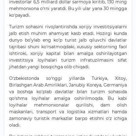
investorlar 6,5 milliard dollar sarmoya kiritib, 130 ming
mehmonxona o‘rni yaratdi. Bu yili ular yana 30 mingga
ko‘payadi.
Turizm sohasini rivojlantirishda xorijiy investitsiyalarni
jalb etish muhim ahamiyat kasb etadi. Hozirgi kunda
dunyo bo‘ylab eng ko‘p turist jalb qiluvchi davlatlar
tajribasi shuni ko‘rsatmoqdaki, xususiy sektorning faol
ishtiroki, xorijiy kapital bilan amalga oshirilayotgan
investitsiya loyihalari turizm infratuzilmasini sifat
jihatdan yangi bosqichga olib chiqadi.
O‘zbekistonda so‘nggi yillarda Turkiya, Xitoy,
Birlashgan Arab Amirliklari, Janubiy Koreya, Germaniya
va boshqa ko‘plab davlatlar bilan turizm sohasida
qo‘shma loyihalar amalga oshirilmoqda. Bu kabi
loyihalar mehmonxonalar qurilishi, dam olish
maskanlari, transport va logistika xizmatlari hamda
zamonaviy turistik markazlar barpo etishni o‘z ichiga
oladi.